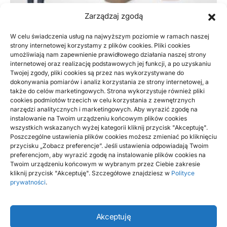
Zarządzaj zgodą
W celu świadczenia usług na najwyższym poziomie w ramach naszej
strony internetowej korzystamy z plików cookies. Pliki cookies
BIZNES, FINANSE
umożliwiają nam zapewnienie prawidłowego działania naszej strony
Jak przygotować onboarding pracownika
internetowej oraz realizację podstawowych jej funkcji, a po uzyskaniu
Twojej zgody, pliki cookies są przez nas wykorzystywane do
w małej firmie – gotowe narzędzia i
dokonywania pomiarów i analiz korzystania ze strony internetowej, a
korzyści
także do celów marketingowych. Strona wykorzystuje również pliki
cookies podmiotów trzecich w celu korzystania z zewnętrznych
narzędzi analitycznych i marketingowych. Aby wyrazić zgodę na
Onboarding pracownika w małej firmie to proces, który
instalowanie na Twoim urządzeniu końcowym plików cookies
zapewnia szybką adaptację i minimalizuje rotację nowych
wszystkich wskazanych wyżej kategorii kliknij przycisk "Akceptuję".
osób, jeśli jest…
Poszczególne ustawienia plików cookies możesz zmieniać po kliknięciu
przycisku „Zobacz preferencje”. Jeśli ustawienia odpowiadają Twoim
BY
DAWID
preferencjom, aby wyrazić zgodę na instalowanie plików cookies na
Twoim urządzeniu końcowym w wybranym przez Ciebie zakresie
kliknij przycisk "Akceptuję". Szczegółowe znajdziesz w
Polityce
prywatności
.
Akceptuję