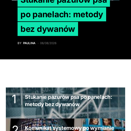
po panelach: metody
bez dywanów
BY
PAULINA
06/08/2026
Stukanie pazurów psa po panelach:
metody bez dywanów
Komunikat systemowy po wymianie