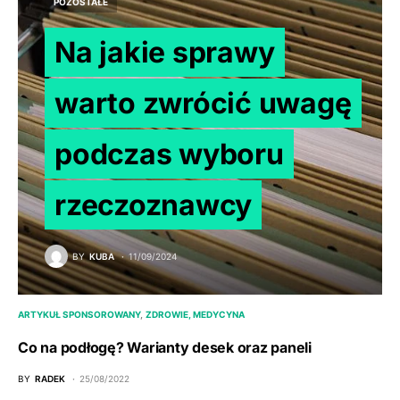
POZOSTAŁE
Na jakie sprawy
warto zwrócić uwagę
podczas wyboru
rzeczoznawcy
BY
KUBA
11/09/2024
ARTYKUŁ SPONSOROWANY
ZDROWIE, MEDYCYNA
Co na podłogę? Warianty desek oraz paneli
BY
RADEK
25/08/2022