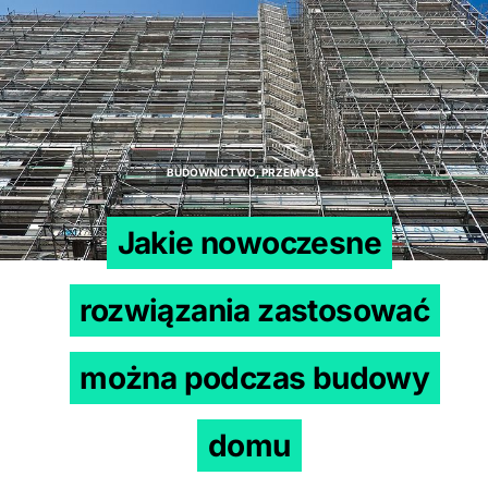
BUDOWNICTWO, PRZEMYSŁ
Jakie nowoczesne
rozwiązania zastosować
można podczas budowy
domu