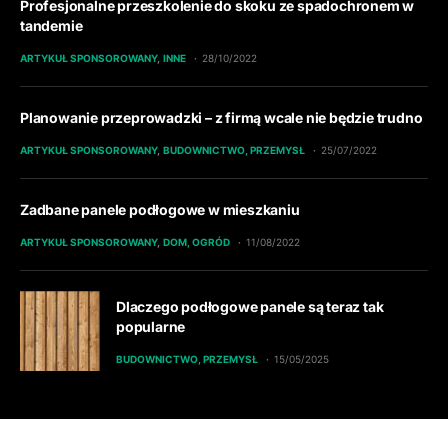
Profesjonalne przeszkolenie do skoku ze spadochronem w
tandemie
ARTYKUŁ SPONSOROWANY
INNE
28/10/2022
Planowanie przeprowadzki – z firmą wcale nie będzie trudno
ARTYKUŁ SPONSOROWANY
BUDOWNICTWO, PRZEMYSŁ
25/07/2022
Zadbane panele podłogowe w mieszkaniu
ARTYKUŁ SPONSOROWANY
DOM, OGRÓD
11/08/2022
Dlaczego podłogowe panele są teraz tak
popularne
BUDOWNICTWO, PRZEMYSŁ
15/05/2025