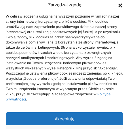
Zarządzaj zgodą
ogrzewaniu (%)
W celu świadczenia usług na najwyższym poziomie w ramach naszej
strony internetowej korzystamy z plików cookies. Pliki cookies
BUDOWNICTWO, PRZEMYSŁ
umożliwiają nam zapewnienie prawidłowego działania naszej strony
internetowej oraz realizację podstawowych jej funkcji, a po uzyskaniu
Podłoga do mieszkania na wynajem
Twojej zgody, pliki cookies są przez nas wykorzystywane do
łatwa w utrzymaniu: jak połączyć koszt z
dokonywania pomiarów i analiz korzystania ze strony internetowej, a
trwałością
także do celów marketingowych. Strona wykorzystuje również pliki
cookies podmiotów trzecich w celu korzystania z zewnętrznych
narzędzi analitycznych i marketingowych. Aby wyrazić zgodę na
instalowanie na Twoim urządzeniu końcowym plików cookies
DOM, OGRÓD
wszystkich wskazanych wyżej kategorii kliknij przycisk "Akceptuję".
Jasna czy ciemna podłoga przy
Poszczególne ustawienia plików cookies możesz zmieniać po kliknięciu
dzieciach i zwierzętach
przycisku „Zobacz preferencje”. Jeśli ustawienia odpowiadają Twoim
preferencjom, aby wyrazić zgodę na instalowanie plików cookies na
Twoim urządzeniu końcowym w wybranym przez Ciebie zakresie
kliknij przycisk "Akceptuję". Szczegółowe znajdziesz w
Polityce
prywatności
.
Akceptuję