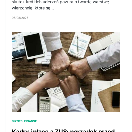
skutek krótkich uderzeń pazura o twardą warstwę
wierzchnią, które są…
06/08/2026
BIZNES, FINANSE
Kadry i płace a ZUS: porządek przed