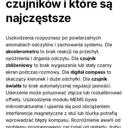
czujników i które są
najczęstsze
Uszkodzenia rozpoznasz po powtarzalnych
anomaliach odczytów i zachowania systemu. Dla
akcelerometru
to brak reakcji na przechył,
opóźnienia i drgania odczytu. Dla
czujnik
zbliżeniowy
to brak wygaszania lub stały czarny
ekran podczas rozmowy. Dla
digital compass
to
skaczący kierunek i duże odchyłki. Dla
czujnik
światła
to brak automatycznej regulacji jasności.
Uderzenie może poluzować złącza lub rozkalibrować
offsety. Uszkodzenie modułu MEMS bywa
mikrostrukturalne i ujawnia się pod obciążeniem.
Interferencje magnetyczne z etui lub biurka potrafią
wprowadzać błędy kompasu. Rozróżnienie awarii od
problemu programowego zaczynaj od restartu, trybu