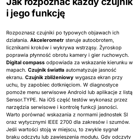
Jak rozpoznać każdy czujnik
i jego funkcję
Rozpoznasz czujniki po typowych objawach ich
działania.
Akcelerometr
steruje autoobrotem,
licznikami kroków i wykrywa wstrząsy. Żyroskop
poprawia płynność obrotu kamery i gier ruchowych.
Digital compass
odpowiada za wskazanie kierunku w
mapach.
Czujnik światła
automatyzuje jasność
ekranu.
Czujnik zbliżeniowy
wygasza ekran przy
uchu, by zapobiec dotknięciom. W diagnostyce
pomoże menu serwisowe Android lub aplikacje z listą
Sensor.TYPE. Na iOS część testów wykonasz przez
narzędzia serwisowe i kontrolę funkcji jasności.
Warto porównać wskazania z normami jednostek SI
oraz wytycznymi IEEE 2700 dla zakresów i szumów.
Jeśli wartości stoją w miejscu, to zwykle sygnał
braku odczytu lub zawieszenia modułu. Gdy odczyty