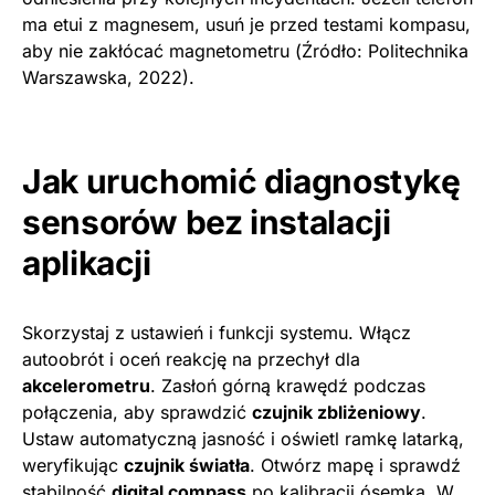
ma etui z magnesem, usuń je przed testami kompasu,
aby nie zakłócać magnetometru (Źródło: Politechnika
Warszawska, 2022).
Jak uruchomić diagnostykę
sensorów bez instalacji
aplikacji
Skorzystaj z ustawień i funkcji systemu. Włącz
autoobrót i oceń reakcję na przechył dla
akcelerometru
. Zasłoń górną krawędź podczas
połączenia, aby sprawdzić
czujnik zbliżeniowy
.
Ustaw automatyczną jasność i oświetl ramkę latarką,
weryfikując
czujnik światła
. Otwórz mapę i sprawdź
stabilność
digital compass
po kalibracji ósemką. W