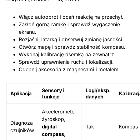
Włącz autoobrót i oceń reakcję na przechył.
Zasłoń górną ramkę i sprawdź wygaszenie
ekranu.
Rozjaśnij latarką i obserwuj zmianę jasności.
Otwórz mapę i sprawdź stabilność kompasu.
Wykonaj kalibrację ósemką na zewnątrz.
Sprawdź uprawnienia ruchu i lokalizacji.
Odepnij akcesoria z magnesami i metalem.
Sensory i
Logi/eksp.
Aplikacja
Kalibracj
funkcje
danych
Akcelerometr,
żyroskop,
Diagnoza
digital
Tak
Kompas
czujników
compass
,