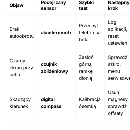
Podejrzany
Szybki
Następny
Objaw
sensor
test
krok
Logi
Przechyl
Brak
aplikacji,
akcelerometr
telefon na
autoobrotu
reset
boki
ustawień
Zasłoń
Sprawdź
Czarny
czujnik
górną
szkło,
ekran przy
zbliżeniowy
ramkę
menu
uchu
dłonią
serwisow
Usuń
Skaczący
digital
Kalibracja
magnesy,
kierunek
compass
ósemką
sprawdź
offsety