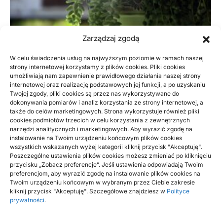
Zarządzaj zgodą
W celu świadczenia usług na najwyższym poziomie w ramach naszej
strony internetowej korzystamy z plików cookies. Pliki cookies
umożliwiają nam zapewnienie prawidłowego działania naszej strony
DOM, OGRÓD
internetowej oraz realizację podstawowych jej funkcji, a po uzyskaniu
Twojej zgody, pliki cookies są przez nas wykorzystywane do
Informacje na temat ogrodnictwa, jakie są
dokonywania pomiarów i analiz korzystania ze strony internetowej, a
sprawdzone
także do celów marketingowych. Strona wykorzystuje również pliki
cookies podmiotów trzecich w celu korzystania z zewnętrznych
narzędzi analitycznych i marketingowych. Aby wyrazić zgodę na
Wiadomości na temat tego, jakie krzewy będą najpiękniejsze
instalowanie na Twoim urządzeniu końcowym plików cookies
do ogrodu można wyszukać na stronie Twój Własny Ogród.
wszystkich wskazanych wyżej kategorii kliknij przycisk "Akceptuję".
Są…
Poszczególne ustawienia plików cookies możesz zmieniać po kliknięciu
przycisku „Zobacz preferencje”. Jeśli ustawienia odpowiadają Twoim
BY
RADEK
preferencjom, aby wyrazić zgodę na instalowanie plików cookies na
Twoim urządzeniu końcowym w wybranym przez Ciebie zakresie
kliknij przycisk "Akceptuję". Szczegółowe znajdziesz w
Polityce
prywatności
.