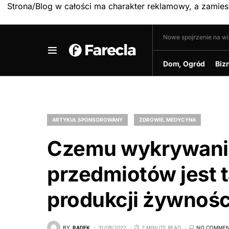
Strona/Blog w całości ma charakter reklamowy, a zamie
Nowe spojrzenie na w
Dom, Ogród
Biz
ARTYKUŁ SPONSOROWANY
ZDROWIE, MEDYCYNA
Czemu wykrywani
przedmiotów jest 
produkcji żywnośc
BY
RADEK
31/08/2022
2 MINUTE READ
NO COMMEN