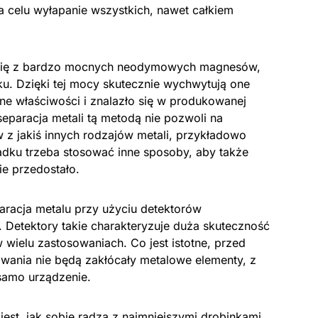
a celu wyłapanie wszystkich, nawet całkiem
ją się z bardzo mocnych neodymowych magnesów,
nku. Dzięki tej mocy skutecznie wychwytują one
ne właściwości i znalazło się w produkowanej
separacja metali tą metodą nie pozwoli na
z jakiś innych rodzajów metali, przykładowo
adku trzeba stosować inne sposoby, aby także
ie przedostało.
aracja metalu przy użyciu detektorów
 Detektory takie charakteryzuje duża skuteczność
w wielu zastosowaniach. Co jest istotne, przed
owania nie będą zakłócały metalowe elementy, z
samo urządzenie.
est, jak sobie radzą z najmniejszymi drobinkami.