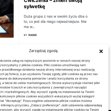
Ćwiczenia – zmień swoją
sylwetkę
Duża grupa z nas w swoim życiu dba o
to, co jest dla niego najważniejsze. Nie
ma w…
BY
RADEK
Zarządzaj zgodą
ss in
dczenia usług na najwyższym poziomie w ramach naszej strony
j korzystamy z plików cookies. Pliki cookies umożliwiają nam
 prawidłowego działania naszej strony internetowej oraz realizację
d can be
h jej funkcji, a po uzyskaniu Twojej zgody, pliki cookies są przez nas
ure,
ane do dokonywania pomiarów i analiz korzystania ze strony
d’s
j, a także do celów marketingowych. Strona wykorzystuje również pliki
miotów trzecich w celu korzystania z zewnętrznych narzędzi
ch i marketingowych. Aby wyrazić zgodę na instalowanie na Twoim
 końcowym plików cookies wszystkich wskazanych wyżej kategorii
ycisk "Akceptuję". Poszczególne ustawienia plików cookies możesz
 kliknięciu przycisku „Zobacz preferencje”. Jeśli ustawienia odpowiadają
rencjom, aby wyrazić zgodę na instalowanie plików cookies na Twoim