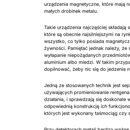
urządzenia magnetyczne, które mają n
małych drobinek metalu.
Takie urządzenia najczęściej składa
które są obecnie najsilniejszymi na ry
wszystko, co tylko posiada magnetycz
żywności. Pamiętać jednak należy, że 
wyłapanie niepożądanych przedmiotów 
aluminium albo miedzi. W takim przyp
dopilnować, żeby nic się do jedzenia n
Jedną ze stosowanych technik jest sep
używających promieniowanie rentgena.
działania, i sprawdzają się doskonale 
odpowiednią konstrukcję ich funkcjon
których jest wykonany taśmociąg czy 
Przy detektorach metali bardzo ważne j