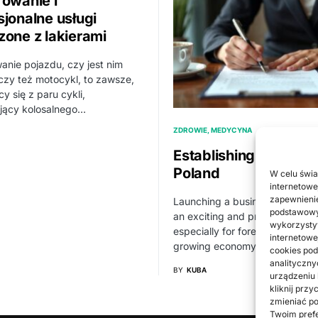
rowanie i
sjonalne usługi
zone z lakierami
anie pojazdu, czy jest nim
czy też motocykl, to zawsze,
cy się z paru cykli,
ący kolosalnego…
ZDROWIE, MEDYCYNA
Establishing a busine
Poland
W celu świa
internetowe
zapewnienie
Launching a business in Polan
podstawowyc
an exciting and profitable vent
wykorzystyw
especially for foreigners. Polan
internetowe
growing economy…
cookies pod
analityczny
BY
KUBA
urządzeniu
kliknij prz
zmieniać po
Twoim prefe