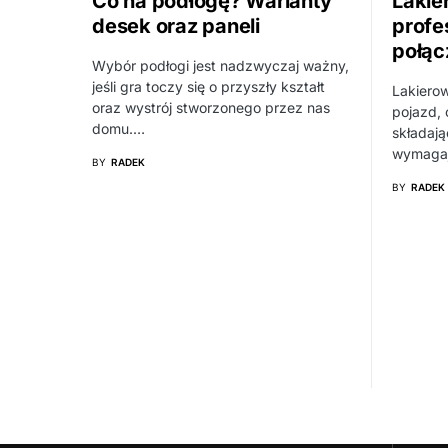
Co na podłogę? Warianty
Lakie
desek oraz paneli
profe
połąc
Wybór podłogi jest nadzwyczaj ważny,
jeśli gra toczy się o przyszły kształt
Lakierow
oraz wystrój stworzonego przez nas
pojazd, 
domu.…
składają
wymagaj
BY
RADEK
BY
RADEK