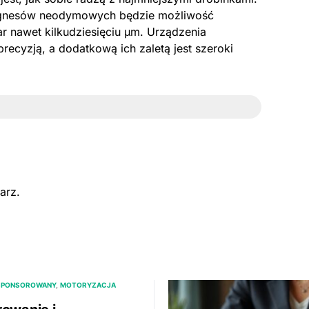
gnesów neodymowych będzie możliwość
r nawet kilkudziesięciu µm. Urządzenia
recyzją, a dodatkową ich zaletą jest szeroki
arz.
SPONSOROWANY
MOTORYZACJA