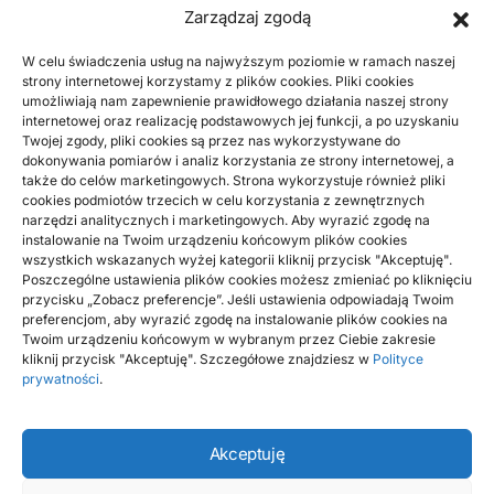
Zarządzaj zgodą
W celu świadczenia usług na najwyższym poziomie w ramach naszej
strony internetowej korzystamy z plików cookies. Pliki cookies
INNE
umożliwiają nam zapewnienie prawidłowego działania naszej strony
Metody oddziaływań terapeutycznych
internetowej oraz realizację podstawowych jej funkcji, a po uzyskaniu
Twojej zgody, pliki cookies są przez nas wykorzystywane do
oraz masaże, z których można korzystać
dokonywania pomiarów i analiz korzystania ze strony internetowej, a
w Balanse Gabinet Terapii Naturalnych
także do celów marketingowych. Strona wykorzystuje również pliki
cookies podmiotów trzecich w celu korzystania z zewnętrznych
narzędzi analitycznych i marketingowych. Aby wyrazić zgodę na
Balanse Gabinet Terapii Naturalnych proponuje leczenie za
instalowanie na Twoim urządzeniu końcowym plików cookies
pomocą wkłuwania igieł w ściśle określone miejsca. Zabiegi z
wszystkich wskazanych wyżej kategorii kliknij przycisk "Akceptuję".
zakresu klasycznej…
Poszczególne ustawienia plików cookies możesz zmieniać po kliknięciu
przycisku „Zobacz preferencje”. Jeśli ustawienia odpowiadają Twoim
BY
RADEK
preferencjom, aby wyrazić zgodę na instalowanie plików cookies na
Twoim urządzeniu końcowym w wybranym przez Ciebie zakresie
kliknij przycisk "Akceptuję". Szczegółowe znajdziesz w
Polityce
prywatności
.
Akceptuję