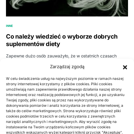
INNE
Co należy wiedzieć o wyborze dobrych
suplementów diety
Zapewne dużo osób zauważyło, że w ostatnich czasach
pojawia się coraz więcej reklam promujących najróżniejsze
Zarządzaj zgodą
suplementy diety, w…
W celu świadczenia usług na najwyższym poziomie w ramach naszej
BY
RADEK
strony internetowej korzystamy z plików cookies. Pliki cookies
umożliwiają nam zapewnienie prawidłowego działania naszej strony
ARTYKUŁ SPONSOROWANY
INNE
internetowej oraz realizację podstawowych jej funkcji, a po uzyskaniu
Twojej zgody, pliki cookies są przez nas wykorzystywane do
Z jakiego powodu podróż do Belgii busem
dokonywania pomiarów i analiz korzystania ze strony internetowej, a
jest dobrą opcją
także do celów marketingowych. Strona wykorzystuje również pliki
cookies podmiotów trzecich w celu korzystania z zewnętrznych
narzędzi analitycznych i marketingowych. Aby wyrazić zgodę na
Szukając pracy za granicą trzeba pomyśleć też o jakimś
instalowanie na Twoim urządzeniu końcowym plików cookies
dojeździe do niej. Dzisiaj bardzo chętnie wybieranymi
wszystkich wskazanych wyżej kategorii kliknij przycisk "Akceptuję".