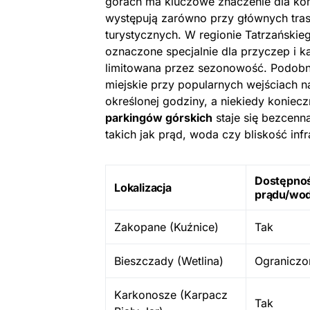
górach ma kluczowe znaczenie dla kom
występują zarówno przy głównych tras
turystycznych. W regionie Tatrzański
oznaczone specjalnie dla przyczep i 
limitowana przez sezonowość. Podobni
miejskie przy popularnych wejściach n
określonej godziny, a niekiedy koniecz
parkingów górskich
staje się bezcenn
takich jak prąd, woda czy bliskość inf
Dostępno
Lokalizacja
prądu/wo
Zakopane (Kuźnice)
Tak
Bieszczady (Wetlina)
Ograniczo
Karkonosze (Karpacz
Tak