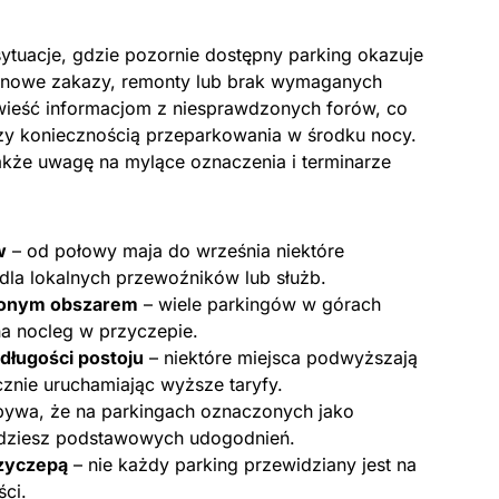
sytuacje, gdzie pozornie dostępny parking okazuje
zonowe zakazy, remonty lub brak wymaganych
wieść informacjom z niesprawdzonych forów, co
y koniecznością przeparkowania w środku nocy.
kże uwagę na mylące oznaczenia i terminarze
w
– od połowy maja do września niektóre
 dla lokalnych przewoźników lub służb.
zonym obszarem
– wiele parkingów w górach
na nocleg w przyczepie.
długości postoju
– niektóre miejsca podwyższają
znie uruchamiając wyższe taryfy.
bywa, że na parkingach oznaczonych jako
ajdziesz podstawowych udogodnień.
zyczepą
– nie każdy parking przewidziany jest na
ci.