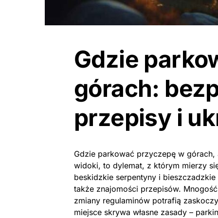
Gdzie parko
górach: bezp
przepisy i uk
Gdzie parkować przyczepę w górach, a
widoki, to dylemat, z którym mierzy s
beskidzkie serpentyny i bieszczadzkie 
także znajomości przepisów. Mnogość 
zmiany regulaminów potrafią zaskocz
miejsce skrywa własne zasady – parki