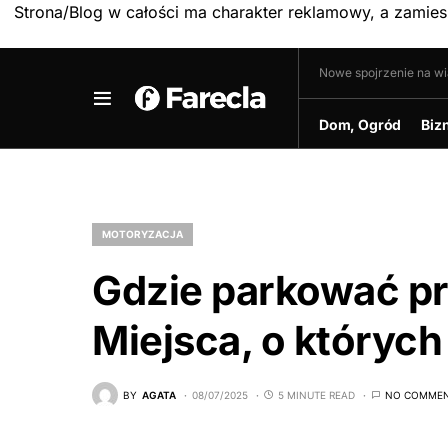
Strona/Blog w całości ma charakter reklamowy, a zamie
Nowe spojrzenie na w
Dom, Ogród
Biz
MOTORYZACJA
Gdzie parkować p
Miejsca, o których
BY
AGATA
08/07/2025
5 MINUTE READ
NO COMME