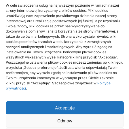
W celu świadczenia usług na najwyższym poziomie w ramach naszej
strony internetowej korzystamy z plików cookies. Pliki cookies
umożliwiają nam zapewnienie prawidłowego działania naszej strony
internetowej oraz realizację podstawowych jej funkcji, a po uzyskaniu
Twojej zgody, pliki cookies są przez nas wykorzystywane do
dokonywania pomiarów i analiz korzystania ze strony internetowej, a
także do celów marketingowych. Strona wykorzystuje również pliki
cookies podmiotów trzecich w celu korzystania z zewnętrznych
narzędzi analitycznych i marketingowych. Aby wyrazić zgodę na
instalowanie na Twoim urządzeniu końcowym plików cookies
wszystkich wskazanych wyżej kategorii kliknij przycisk "Akceptuję".
Poszczególne ustawienia plików cookies możesz zmieniać po kliknięciu
przycisku „Zobacz preferencje”. Jeśli ustawienia odpowiadają Twoim
preferencjom, aby wyrazić zgodę na instalowanie plików cookies na
Twoim urządzeniu końcowym w wybranym przez Ciebie zakresie
kliknij przycisk "Akceptuję". Szczegółowe znajdziesz w
Polityce
prywatności
.
BIZNES, FINANSE
Akceptuję
Gdzie w Kielcach poszukiwać tanich polis
ubezpieczeniowych Autocasco oraz
Odmów
ubezpieczenia odpowiedzialności