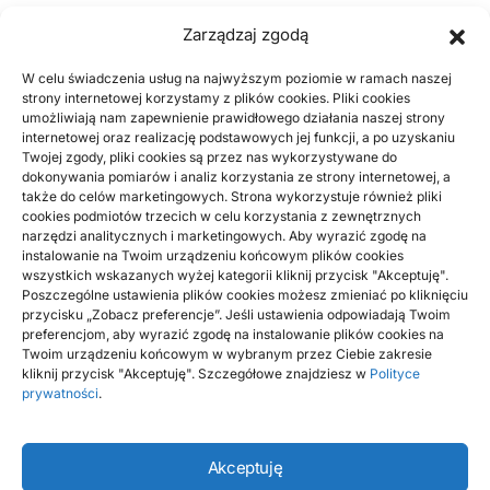
wystosował duży asortyment suplementów diety w
Zarządzaj zgodą
niewygórowanych kwotach. Mogą je…
BY
RADEK
W celu świadczenia usług na najwyższym poziomie w ramach naszej
strony internetowej korzystamy z plików cookies. Pliki cookies
umożliwiają nam zapewnienie prawidłowego działania naszej strony
ARTYKUŁ SPONSOROWANY
ZDROWIE, MEDYCYNA
internetowej oraz realizację podstawowych jej funkcji, a po uzyskaniu
Twojej zgody, pliki cookies są przez nas wykorzystywane do
Strój panny młodziutkiej oraz Męża
dokonywania pomiarów i analiz korzystania ze strony internetowej, a
młodego – w jaki sposób wyglądać
także do celów marketingowych. Strona wykorzystuje również pliki
bajecznie na ślubie?
cookies podmiotów trzecich w celu korzystania z zewnętrznych
narzędzi analitycznych i marketingowych. Aby wyrazić zgodę na
instalowanie na Twoim urządzeniu końcowym plików cookies
Ubiór panny młodej to w głównej mierze suknia ślubna, która
wszystkich wskazanych wyżej kategorii kliknij przycisk "Akceptuję".
ona ubiera na te uroczystość. Niemniej jednak zanim…
Poszczególne ustawienia plików cookies możesz zmieniać po kliknięciu
przycisku „Zobacz preferencje”. Jeśli ustawienia odpowiadają Twoim
BY
RADEK
preferencjom, aby wyrazić zgodę na instalowanie plików cookies na
Twoim urządzeniu końcowym w wybranym przez Ciebie zakresie
kliknij przycisk "Akceptuję". Szczegółowe znajdziesz w
Polityce
prywatności
.
Akceptuję