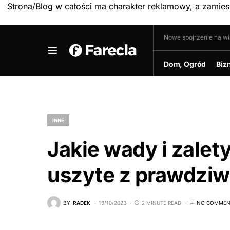
Strona/Blog w całości ma charakter reklamowy, a zamie
Nowe spojrzenie na w
Dom, Ogród
Biz
INNE
Jakie wady i zalet
uszyte z prawdzi
BY
RADEK
19/10/2023
2 MINUTE READ
NO COMMEN