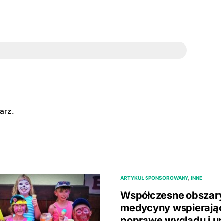
arz.
ARTYKUŁ SPONSOROWANY
INNE
Współczesne obszar
medycyny wspierają
poprawę wyglądu i u