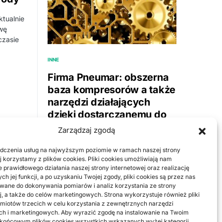
tualnie
awę
czasie
INNE
Firma Pneumar: obszerna
baza kompresorów a także
narzędzi działających
dzięki dostarczanemu do
ich wnętrz strumieniowi
Zarządzaj zgodą
powietrza
dczenia usług na najwyższym poziomie w ramach naszej strony
Osuszacze sprężonego powietrza ze
j korzystamy z plików cookies. Pliki cookies umożliwiają nam
 prawidłowego działania naszej strony internetowej oraz realizację
sklepu Pneumar to urządzenia, jakie
h jej funkcji, a po uzyskaniu Twojej zgody, pliki cookies są przez nas
zostały wyprodukowane na bazie
ane do dokonywania pomiarów i analiz korzystania ze strony
nowoczesnych technik, czyli bardzo
j, a także do celów marketingowych. Strona wykorzystuje również pliki
dobrze…
miotów trzecich w celu korzystania z zewnętrznych narzędzi
ch i marketingowych. Aby wyrazić zgodę na instalowanie na Twoim
BY
RADEK
 końcowym plików cookies wszystkich wskazanych wyżej kategorii