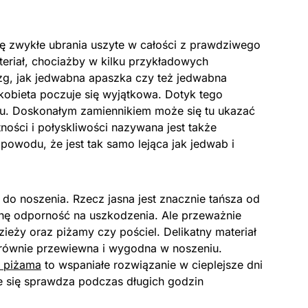
ę zwykłe ubrania uszyte w całości z prawdziwego
eriał, chociażby w kilku przykładowych
azg, jak jedwabna apaszka czy też jedwabna
obieta poczuje się wyjątkowa. Dotyk tego
su. Doskonałym zamiennikiem może się tu ukazać
ności i połyskliwości nazywana jest także
owodu, że jest tak samo lejąca jak jedwab i
 do noszenia. Rzecz jasna jest znacznie tańsza od
chę odporność na uszkodzenia. Ale przeważnie
dzieży oraz piżamy czy pościel. Delikatny materiał
ż równie przewiewna i wygodna w noszeniu.
 piżama
to wspaniałe rozwiązanie w cieplejsze dni
ie się sprawdza podczas długich godzin