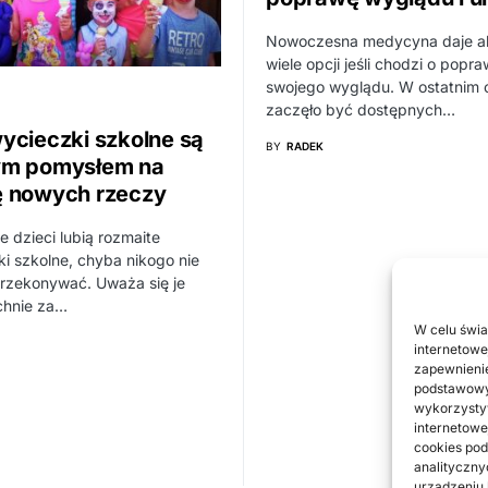
Nowoczesna medycyna daje ak
wiele opcji jeśli chodzi o popr
swojego wyglądu. W ostatnim 
zaczęło być dostępnych…
ycieczki szkolne są
BY
RADEK
ym pomysłem na
 nowych rzeczy
e dzieci lubią rozmaite
i szkolne, chyba nikogo nie
przekonywać. Uważa się je
hnie za…
W celu świa
internetowe
zapewnienie
podstawowyc
wykorzystyw
internetowe
cookies pod
analityczny
urządzeniu