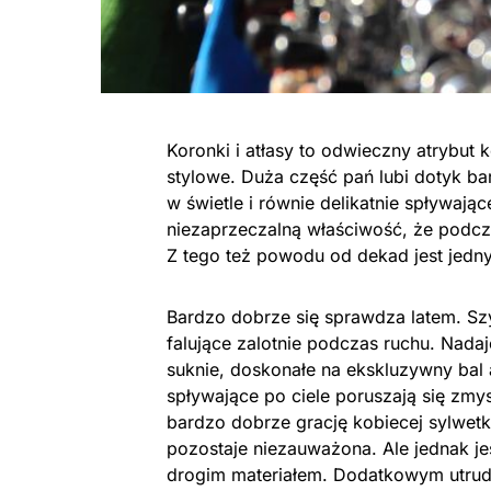
Koronki i atłasy to odwieczny atrybut k
stylowe. Duża część pań lubi dotyk bar
w świetle i równie delikatnie spływają
niezaprzeczalną właściwość, że podcza
Z tego też powodu od dekad jest jedn
Bardzo dobrze się sprawdza latem. Szy
falujące zalotnie podczas ruchu. Nadaj
suknie, doskonałe na ekskluzywny bal 
spływające po ciele poruszają się zm
bardzo dobrze grację kobiecej sylwetki
pozostaje niezauważona. Ale jednak je
drogim materiałem. Dodatkowym utrudni