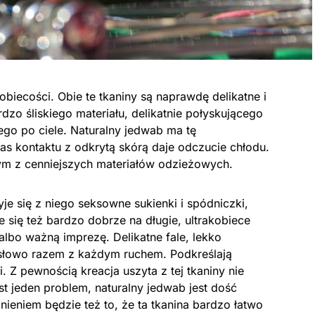
obiecości. Obie te tkaniny są naprawdę delikatne i
dzo śliskiego materiału, delikatnie połyskującego
cego po ciele. Naturalny jedwab ma tę
s kontaktu z odkrytą skórą daje odczucie chłodu.
ym z cenniejszych materiałów odzieżowych.
je się z niego seksowne sukienki i spódniczki,
e się też bardzo dobrze na długie, ultrakobiece
albo ważną imprezę. Delikatne fale, lekko
ysłowo razem z każdym ruchem. Podkreślają
. Z pewnością kreacja uszyta z tej tkaniny nie
st jeden problem, naturalny jedwab jest dość
eniem będzie też to, że ta tkanina bardzo łatwo