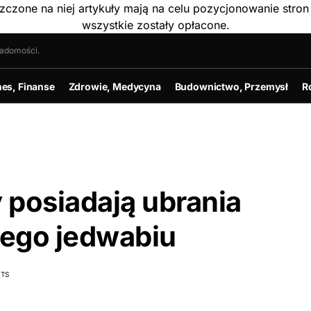
szczone na niej artykuły mają na celu pozycjonowanie str
wszystkie zostały opłacone.
iadomości.
nes, Finanse
Zdrowie, Medycyna
Budownictwo, Przemysł
R
y posiadają ubrania
wego jedwabiu
TS