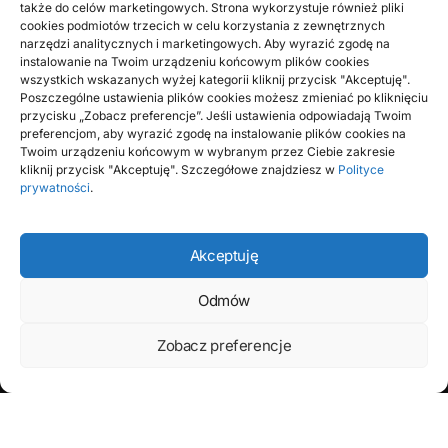
wszelkie najistotniejsze wiadomości
także do celów marketingowych. Strona wykorzystuje również pliki
cookies podmiotów trzecich w celu korzystania z zewnętrznych
narzędzi analitycznych i marketingowych. Aby wyrazić zgodę na
Konsolidacja chwilówek to rozwiązanie, jakie pozwala na
instalowanie na Twoim urządzeniu końcowym plików cookies
połączenie paru obowiązków finansowych w jedno, co
wszystkich wskazanych wyżej kategorii kliknij przycisk "Akceptuję".
upraszcza administracja długami oraz…
Poszczególne ustawienia plików cookies możesz zmieniać po kliknięciu
przycisku „Zobacz preferencje”. Jeśli ustawienia odpowiadają Twoim
BY
RADEK
preferencjom, aby wyrazić zgodę na instalowanie plików cookies na
Twoim urządzeniu końcowym w wybranym przez Ciebie zakresie
kliknij przycisk "Akceptuję". Szczegółowe znajdziesz w
Polityce
prywatności
.
Akceptuję
Odmów
Zobacz preferencje
Farecla to miejsce, gdzie każdy może publikować
swoje przemyślenia. Jeżeli lubisz pisać – dołącz do
nas i komentuj bieżące wydarzenia, pokaż innym
czym się interesujesz, wymieniaj się poglądami.
wizytówka nap