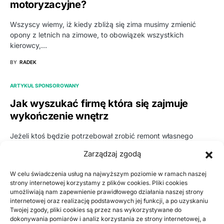
motoryzacyjne?
Wszyscy wiemy, iż kiedy zbliżą się zima musimy zmienić
opony z letnich na zimowe, to obowiązek wszystkich
kierowcy,…
BY
RADEK
ARTYKUŁ SPONSOROWANY
Jak wyszukać firmę która się zajmuje
wykończenie wnętrz
Jeżeli ktoś będzie potrzebował zrobić remont własnego
mieszania czy domu, to stoi przed sporym wyzwaniem.
Zarządzaj zgodą
Zwłaszcza jeśli mieszka…
W celu świadczenia usług na najwyższym poziomie w ramach naszej
BY
RADEK
strony internetowej korzystamy z plików cookies. Pliki cookies
umożliwiają nam zapewnienie prawidłowego działania naszej strony
ARTYKUŁ SPONSOROWANY
BIZNES, FINANSE
internetowej oraz realizację podstawowych jej funkcji, a po uzyskaniu
Twojej zgody, pliki cookies są przez nas wykorzystywane do
Konsolidacja chwilówek – wypróbuj
dokonywania pomiarów i analiz korzystania ze strony internetowej, a