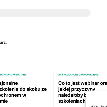
arz.
SPONSOROWANY
INNE
ARTYKUŁ SPONSOROWANY
INNE
sjonalne
Co to jest webinar or
zkolenie do skoku ze
jakiej przyczyny
ochronem w
należałoby brać udzi
mie
szkoleniach online?
W celu świa