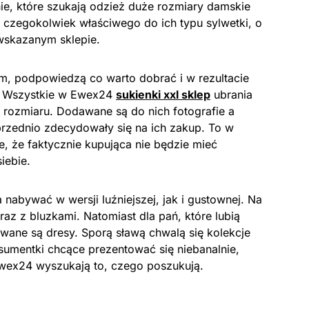
ie, które szukają odzież duże rozmiary damskie
czegokolwiek właściwego do ich typu sylwetki, o
 wskazanym sklepie.
, podpowiedzą co warto dobrać i w rezultacie
. Wszystkie w Ewex24
sukienki xxl sklep
ubrania
 rozmiaru. Dodawane są do nich fotografie a
uprzednio zdecydowały się na ich zakup. To w
e, że faktycznie kupująca nie będzie mieć
iebie.
nabywać w wersji luźniejszej, jak i gustownej. Na
az z bluzkami. Natomiast dla pań, które lubią
ane są dresy. Sporą sławą chwalą się kolekcje
umentki chcące prezentować się niebanalnie,
Ewex24 wyszukają to, czego poszukują.