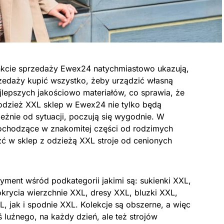
nkcie sprzedaży Ewex24 natychmiastowo ukazują,
zedaży kupić wszystko, żeby urządzić własną
jlepszych jakościowo materiałów, co sprawia, że
e odzież XXL sklep w Ewex24 nie tylko będą
leżnie od sytuacji, poczują się wygodnie. W
 pochodzące w znakomitej części od rodzimych
źć w sklep z odzieżą XXL stroje od cenionych
ment wśród podkategorii jakimi są: sukienki XXL,
okrycia wierzchnie XXL, dresy XXL, bluzki XXL,
, jak i spodnie XXL. Kolekcje są obszerne, a więc
 luźnego, na każdy dzień, ale też strojów