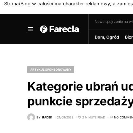
Strona/Blog w całości ma charakter reklamowy, a zamie
Nowe spojrzenie na w
Dom, Ogród
Biz
ARTYKUŁ SPONSOROWANY
Kategorie ubrań u
punkcie sprzedaż
BY
RADEK
21/09/2023
2 MINUTE READ
NO COMMEN