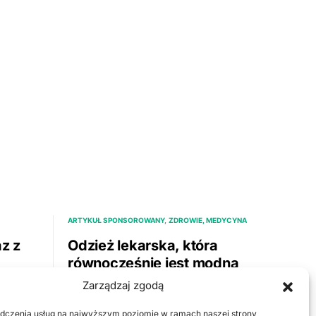
ARTYKUŁ SPONSOROWANY
ZDROWIE, MEDYCYNA
az z
Odzież lekarska, która
równocześnie jest modna
ał w
Zarządzaj zgodą
Oryginalnie wykonana odzież
medyczna to przedmiot oferty marki
dczenia usług na najwyższym poziomie w ramach naszej strony