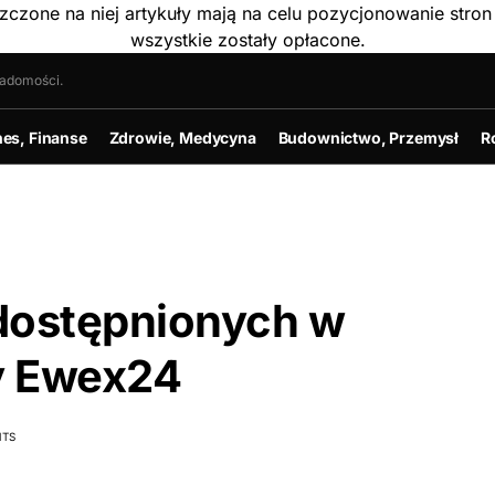
szczone na niej artykuły mają na celu pozycjonowanie str
wszystkie zostały opłacone.
iadomości.
nes, Finanse
Zdrowie, Medycyna
Budownictwo, Przemysł
R
dostępnionych w
y Ewex24
TS