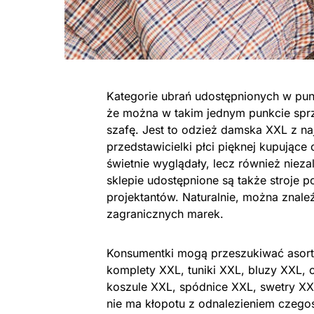
Kategorie ubrań udostępnionych w pu
że można w takim jednym punkcie spr
szafę. Jest to odzież damska XXL z na
przedstawicielki płci pięknej kupując
świetnie wyglądały, lecz również nieza
sklepie udostępnione są także stroje
projektantów. Naturalnie, można znale
zagranicznych marek.
Konsumentki mogą przeszukiwać asorty
komplety XXL, tuniki XXL, bluzy XXL, 
koszule XXL, spódnice XXL, swetry XXL
nie ma kłopotu z odnalezieniem czegoś