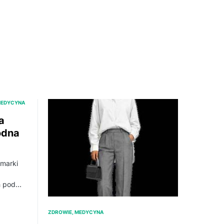
MEDYCYNA
a
odna
 marki
ch pod…
ZDROWIE, MEDYCYNA