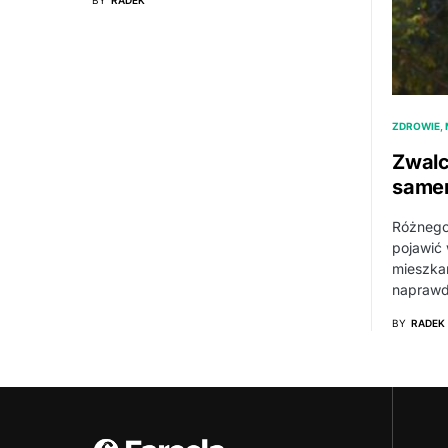
BY
RADEK
ZDROWIE,
Zwalc
samem
Różnego
pojawić
mieszka
naprawd
BY
RADEK