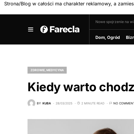
Strona/Blog w całości ma charakter reklamowy, a zamie
Nowe spojrzenie na w
Dom, Ogród
Biz
ZDROWIE, MEDYCYNA
Kiedy warto chodz
BY
KUBA
28/03/2025
2 MINUTE READ
NO COMMEN