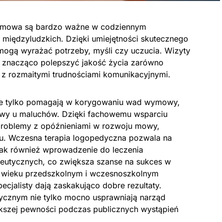
ymowa są bardzo ważne w codziennym
 międzyludzkich. Dzięki umiejętności skutecznego
mogą wyrażać potrzeby, myśli czy uczucia. Wizyty
gą znacząco polepszyć jakość życia zarówno
ię z rozmaitymi trudnościami komunikacyjnymi.
ie tylko pomagają w korygowaniu wad wymowy,
mowy u maluchów. Dzięki fachowemu wsparciu
roblemy z opóźnieniami w rozwoju mowy,
tu. Wczesna terapia logopedyczna pozwala na
jak również wprowadzenie do leczenia
eutycznych, co zwiększa szanse na sukces w
w wieku przedszkolnym i wczesnoszkolnym
cjalisty dają zaskakująco dobre rezultaty.
ycznym nie tylko mocno usprawniają narząd
kszej pewności podczas publicznych wystąpień