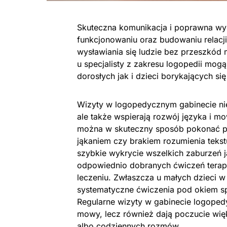
Skuteczna komunikacja i poprawna w
funkcjonowaniu oraz budowaniu relacji
wysławiania się ludzie bez przeszkód 
u specjalisty z zakresu logopedii mo
dorosłych jak i dzieci borykających s
Wizyty w logopedycznym gabinecie n
ale także wspierają rozwój języka i 
można w skuteczny sposób pokonać p
jąkaniem czy brakiem rozumienia teks
szybkie wykrycie wszelkich zaburzeń 
odpowiednio dobranych ćwiczeń terap
leczeniu. Zwłaszcza u małych dzieci 
systematyczne ćwiczenia pod okiem spe
Regularne wizyty w gabinecie logoped
mowy, lecz również dają poczucie wię
albo codziennych rozmów.