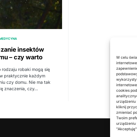
 MEDYCYNA
zanie insektów
u – czy warto
W celu świa
internetowe
zapewnienie
 rodzaju robaki mogą się
podstawowyc
 w praktycznie każdym
wykorzystyw
niu czy domu. Nie ma tak
internetowe
ę znaczenia, czy…
cookies pod
analityczny
urządzeniu
kliknij prz
zmieniać po
Twoim prefe
urządzeniu 
"Akceptuję