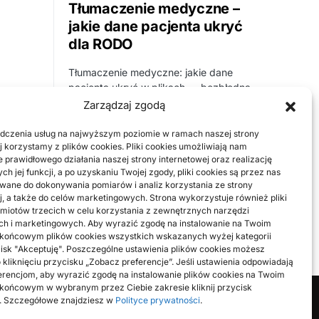
Tłumaczenie medyczne –
jakie dane pacjenta ukryć
dla RODO
Tłumaczenie medyczne: jakie dane
pacjenta ukryć w plikach — bezbłędna
anonimizacja tłumaczenie medyczne
Zarządzaj zgodą
jakie dane pacjenta ukryć w…
dczenia usług na najwyższym poziomie w ramach naszej strony
BY
KUBA
j korzystamy z plików cookies. Pliki cookies umożliwiają nam
 prawidłowego działania naszej strony internetowej oraz realizację
h jej funkcji, a po uzyskaniu Twojej zgody, pliki cookies są przez nas
ane do dokonywania pomiarów i analiz korzystania ze strony
j, a także do celów marketingowych. Strona wykorzystuje również pliki
miotów trzecich w celu korzystania z zewnętrznych narzędzi
ch i marketingowych. Aby wyrazić zgodę na instalowanie na Twoim
 końcowym plików cookies wszystkich wskazanych wyżej kategorii
ycisk "Akceptuję". Poszczególne ustawienia plików cookies możesz
 kliknięciu przycisku „Zobacz preferencje”. Jeśli ustawienia odpowiadają
rencjom, aby wyrazić zgodę na instalowanie plików cookies na Twoim
końcowym w wybranym przez Ciebie zakresie kliknij przycisk
". Szczegółowe znajdziesz w
Polityce prywatności
.
Farecla to miejsce, gdzie każdy może