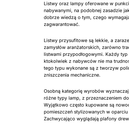
Listwy oraz lampy oferowane w punkc
nabywanymi, na podobnej zasadzie jak 
dobrze wiedzą o tym, czego wymagają
zagwarantować.
Listwy przysufitowe są lekkie, a zaraz
zamysłów aranżatorskich, zarówno trad
listwami przypodłogowymi. Każdy typ 
ktokolwiek z nabywców nie ma trudnoś
tego typu wykonane są z tworzyw pol
zniszczenia mechaniczne.
Osobną kategorię wyrobów wyznaczają
różne typy lamp, z przeznaczeniem d
Wyjątkowo często kupowane są nowoc
pomieszczeń stylizowanych w oparciu
Zachwycająco wyglądają plafony drewni