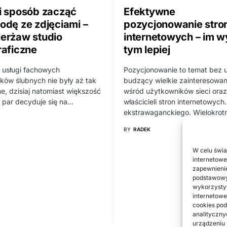
i sposób zacząć
Efektywne
odę ze zdjęciami –
pozycjonowanie stro
erżaw studio
internetowych – im w
raficzne
tym lepiej
 usługi fachowych
Pozycjonowanie to temat bez 
ików ślubnych nie były aż tak
budzący wielkie zainteresowan
e, dzisiaj natomiast większość
wśród użytkowników sieci oraz
 par decyduje się na…
właścicieli stron internetowych.
ekstrawaganckiego. Wielokrot
BY
RADEK
W celu świa
internetowe
zapewnienie
podstawowyc
wykorzystyw
internetowe
cookies pod
analityczny
urządzeniu