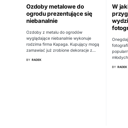
Ozdoby metalowe do
W jak
ogrodu prezentujące się
przyg
niebanalnie
wydzi
fotog
Ozdoby z metalu do ogrodów
wyglądające niebanalnie wykonuje
Onegdaj
rodzima firma Kapaga. Kupujący mogą
fotograf
zamawiać już zrobione dekoracje z…
popularn
młodych
BY
RADEK
BY
RADEK