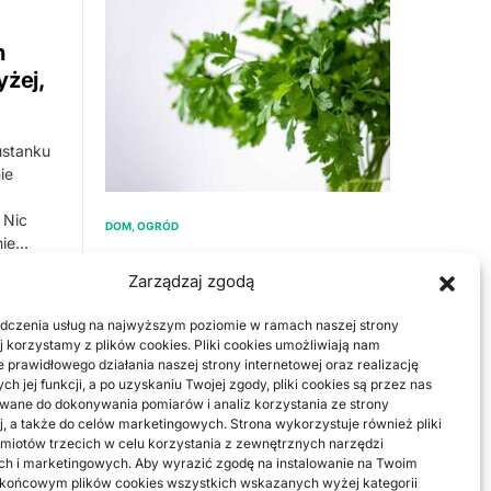
n
yżej,
ustanku
ie
 Nic
DOM, OGRÓD
nie…
Jak wybrać pompę ciepła
Zarządzaj zgodą
do domu? Uniknij
kosztownych pomyłek –
dczenia usług na najwyższym poziomie w ramach naszej strony
ranking 2025
j korzystamy z plików cookies. Pliki cookies umożliwiają nam
 prawidłowego działania naszej strony internetowej oraz realizację
h jej funkcji, a po uzyskaniu Twojej zgody, pliki cookies są przez nas
Jak wybrać pompę ciepła do domu –
ane do dokonywania pomiarów i analiz korzystania ze strony
decyzja, która zmienia rachunki Jak
j, a także do celów marketingowych. Strona wykorzystuje również pliki
wybrać pompę ciepła do domu, żeby…
miotów trzecich w celu korzystania z zewnętrznych narzędzi
ch i marketingowych. Aby wyrazić zgodę na instalowanie na Twoim
BY
AGATA
 końcowym plików cookies wszystkich wskazanych wyżej kategorii