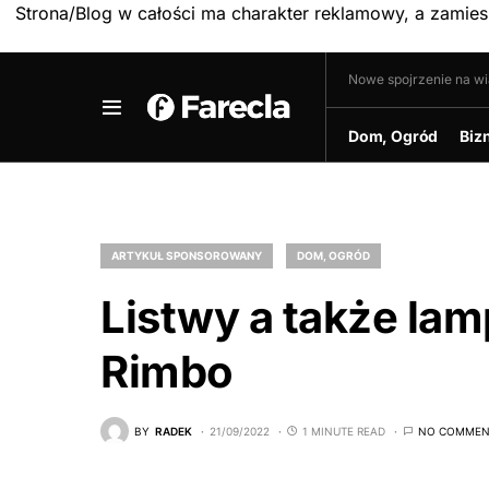
Strona/Blog w całości ma charakter reklamowy, a zamie
Nowe spojrzenie na w
Dom, Ogród
Biz
ARTYKUŁ SPONSOROWANY
DOM, OGRÓD
Listwy a także la
Rimbo
BY
RADEK
21/09/2022
1 MINUTE READ
NO COMMEN