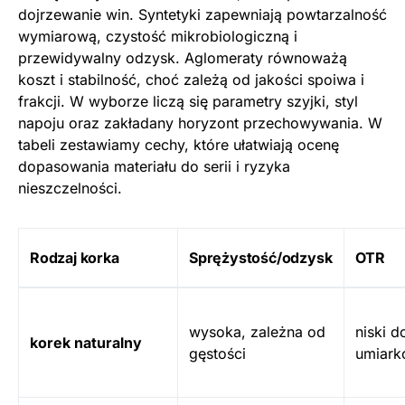
dojrzewanie win. Syntetyki zapewniają powtarzalność
wymiarową, czystość mikrobiologiczną i
przewidywalny odzysk. Aglomeraty równoważą
koszt i stabilność, choć zależą od jakości spoiwa i
frakcji. W wyborze liczą się parametry szyjki, styl
napoju oraz zakładany horyzont przechowywania. W
tabeli zestawiamy cechy, które ułatwiają ocenę
dopasowania materiału do serii i ryzyka
nieszczelności.
Rodzaj korka
Sprężystość/odzysk
OTR
wysoka, zależna od
niski d
korek naturalny
gęstości
umiar