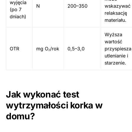
wyjęcia
N
200–350
wskazywać 
(po 7
relaksację
dniach)
materiału.
Wyższa
wartość
OTR
mg O₂/rok
0,5–3,0
przyspiesza
utlenianie i
starzenie.
Jak wykonać test
wytrzymałości korka w
domu?