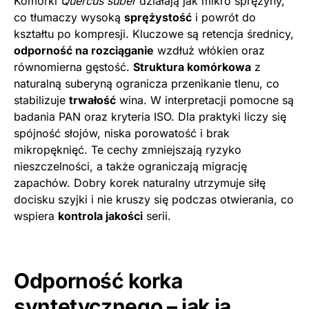
Komórki
Quercus suber
działają jak mikro sprężyny,
co tłumaczy wysoką
sprężystość
i powrót do
kształtu po kompresji. Kluczowe są retencja średnicy,
odporność na rozciąganie
wzdłuż włókien oraz
równomierna gęstość.
Struktura komórkowa
z
naturalną suberyną ogranicza przenikanie tlenu, co
stabilizuje
trwałość
wina. W interpretacji pomocne są
badania PAN oraz kryteria ISO. Dla praktyki liczy się
spójność słojów, niska porowatość i brak
mikropęknięć. Te cechy zmniejszają ryzyko
nieszczelności, a także ograniczają migrację
zapachów. Dobry korek naturalny utrzymuje siłę
docisku szyjki i nie kruszy się podczas otwierania, co
wspiera
kontrola jakości
serii.
Odporność korka
syntetycznego – jak ją