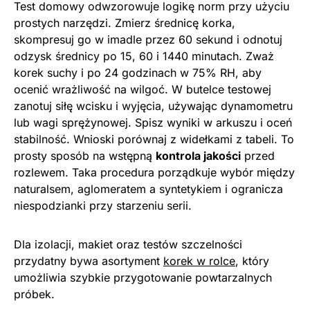
Test domowy odwzorowuje logikę norm przy użyciu
prostych narzędzi. Zmierz średnicę korka,
skompresuj go w imadle przez 60 sekund i odnotuj
odzysk średnicy po 15, 60 i 1440 minutach. Zważ
korek suchy i po 24 godzinach w 75% RH, aby
ocenić wrażliwość na wilgoć. W butelce testowej
zanotuj siłę wcisku i wyjęcia, używając dynamometru
lub wagi sprężynowej. Spisz wyniki w arkuszu i oceń
stabilność. Wnioski porównaj z widełkami z tabeli. To
prosty sposób na wstępną
kontrola jakości
przed
rozlewem. Taka procedura porządkuje wybór między
naturalsem, aglomeratem a syntetykiem i ogranicza
niespodzianki przy starzeniu serii.
Dla izolacji, makiet oraz testów szczelności
przydatny bywa asortyment
korek w rolce
, który
umożliwia szybkie przygotowanie powtarzalnych
próbek.