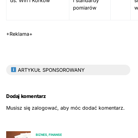
ds. Win i Korków
i standardy
s
pomiarów
w
+Reklama+
ARTYKUŁ SPONSOROWANY
Dodaj komentarz
Musisz się
zalogować
, aby móc dodać komentarz.
BIZNES, FINANSE