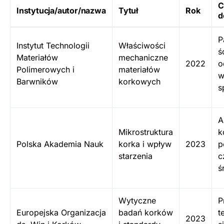
C
Instytucja/autor/nazwa
Tytuł
Rok
d
P
Instytut Technologii
Właściwości
ś
Materiałów
mechaniczne
2022
o
Polimerowych i
materiałów
w
Barwników
korkowych
s
A
Mikrostruktura
k
Polska Akademia Nauk
korka i wpływ
2023
p
starzenia
c
ś
Wytyczne
P
Europejska Organizacja
badań korków
t
2023