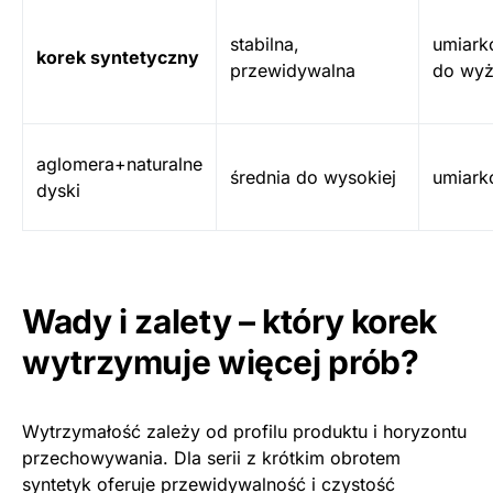
stabilna,
umiar
korek syntetyczny
przewidywalna
do wy
aglomera+naturalne
średnia do wysokiej
umiar
dyski
Wady i zalety – który korek
wytrzymuje więcej prób?
Wytrzymałość zależy od profilu produktu i horyzontu
przechowywania. Dla serii z krótkim obrotem
syntetyk oferuje przewidywalność i czystość