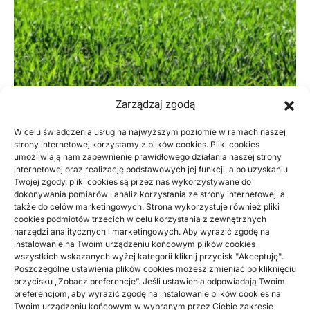
Zarządzaj zgodą
W celu świadczenia usług na najwyższym poziomie w ramach naszej
strony internetowej korzystamy z plików cookies. Pliki cookies
umożliwiają nam zapewnienie prawidłowego działania naszej strony
DOM, OGRÓD
internetowej oraz realizację podstawowych jej funkcji, a po uzyskaniu
Twojej zgody, pliki cookies są przez nas wykorzystywane do
Wysokiej jakości folie rolnicze
dokonywania pomiarów i analiz korzystania ze strony internetowej, a
udostępnione w sklepie Agromaster
także do celów marketingowych. Strona wykorzystuje również pliki
cookies podmiotów trzecich w celu korzystania z zewnętrznych
narzędzi analitycznych i marketingowych. Aby wyrazić zgodę na
Najwyższej jakości folie rolnicze udostępnione w sklepie
instalowanie na Twoim urządzeniu końcowym plików cookies
Agromaster to produkty, które sprawdzą się bardzo dobrze
wszystkich wskazanych wyżej kategorii kliknij przycisk "Akceptuję".
pod względem oferowanego…
Poszczególne ustawienia plików cookies możesz zmieniać po kliknięciu
przycisku „Zobacz preferencje”. Jeśli ustawienia odpowiadają Twoim
BY
RADEK
preferencjom, aby wyrazić zgodę na instalowanie plików cookies na
Twoim urządzeniu końcowym w wybranym przez Ciebie zakresie