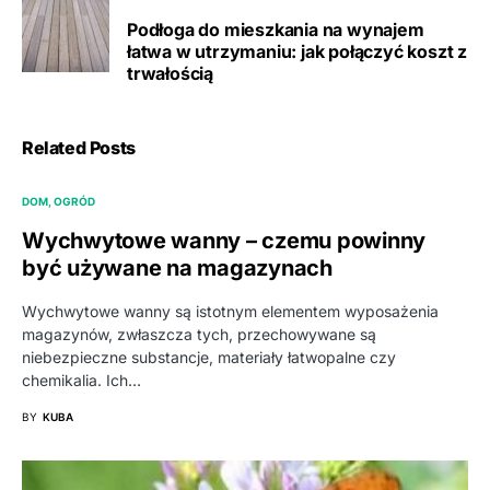
Podłoga do mieszkania na wynajem
łatwa w utrzymaniu: jak połączyć koszt z
trwałością
Related Posts
DOM, OGRÓD
Wychwytowe wanny – czemu powinny
być używane na magazynach
Wychwytowe wanny są istotnym elementem wyposażenia
magazynów, zwłaszcza tych, przechowywane są
niebezpieczne substancje, materiały łatwopalne czy
chemikalia. Ich…
BY
KUBA