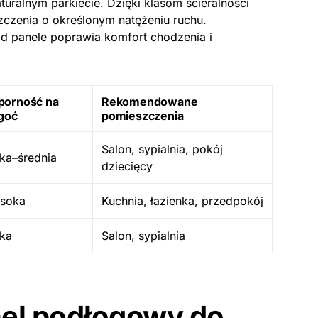
turalnym parkiecie. Dzięki klasom ścieralności
czenia o określonym natężeniu ruchu.
d panele poprawia komfort chodzenia i
porność na
Rekomendowane
goć
pomieszczenia
Salon, sypialnia, pokój
ka–średnia
dziecięcy
soka
Kuchnia, łazienka, przedpokój
ska
Salon, sypialnia
el podłogowy do