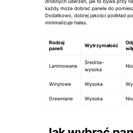
drobnych uderzeń, jak to bywa przy na
każdy może dobrać panele do pomiesz
Dodatkowo, dobrej jakości podkład po
minimalizuje hałas.
Rodzaj
Od
Wytrzymałość
paneli
wil
Średnia–
Laminowane
Nis
wysoka
Winylowe
Wysoka
Wy
Drewniane
Wysoka
Ni
Jak wybrać pan