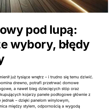
owy pod lupą:
e wybory, błędy
y
enił już tysiące wnętrz – i trudno się temu dziwić.
ypomina drewno, potrafi przetrwać domowe
ogowe, a nawet bieg dziecięcych stóp oraz
 kupujących kojarzy panele podłogowe głównie z
e jednak – dzięki panelom winylowym,
nica między stylem, odpornością a wygodą