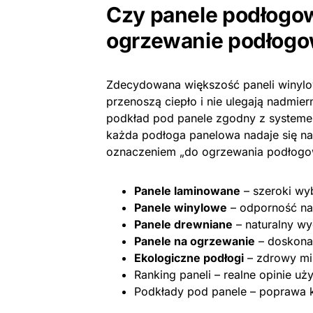
Czy panele podłogow
ogrzewanie podłog
Zdecydowana większość paneli winylo
przenoszą ciepło i nie ulegają nadmie
podkład pod panele zgodny z systemem
każda podłoga panelowa nadaje się n
oznaczeniem „do ogrzewania podłogo
Panele laminowane
– szeroki wy
Panele winylowe
– odporność na
Panele drewniane
– naturalny wy
Panele na ogrzewanie
– doskona
Ekologiczne podłogi
– zdrowy mi
Ranking paneli – realne opinie u
Podkłady pod panele – poprawa ko