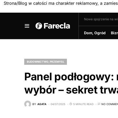
Strona/Blog w całości ma charakter reklamowy, a zamie
Nowe spojrzenie na w
Dom, Ogród
Biz
BUDOWNICTWO, PRZEMYSŁ
Panel podłogowy: r
wybór – sekret trw
BY
AGATA
04/07/2025
5 MINUTE READ
NO COMME