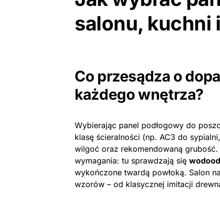
salonu, kuchni i
Co przesądza o dopa
każdego wnętrza?
Wybierając panel podłogowy do posz
klasę ścieralności (np. AC3 do sypial
wilgoć oraz rekomendowaną grubość. K
wymagania: tu sprawdzają się
wodood
wykończone twardą powłoką. Salon na
wzorów – od klasycznej imitacji drew