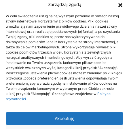
Zarządzaj zgodą
W celu świadczenia usług na najwyższym poziomie w ramach naszej
strony internetowej korzystamy z plików cookies. Pliki cookies
umożliwiają nam zapewnienie prawidłowego działania naszej strony
BUDOWNICTWO, PRZEMYSŁ
internetowej oraz realizację podstawowych jej funkcji, a po uzyskaniu
Twojej zgody, pliki cookies są przez nas wykorzystywane do
Jakie są sprawdzone sposoby na
dokonywania pomiarów i analiz korzystania ze strony internetowej, a
czyszczenie metali
także do celów marketingowych. Strona wykorzystuje również pliki
cookies podmiotów trzecich w celu korzystania z zewnętrznych
narzędzi analitycznych i marketingowych. Aby wyrazić zgodę na
Oczyszczanie powierzchni metalowych to czynność, jaka
instalowanie na Twoim urządzeniu końcowym plików cookies
może sprawiać wrażenie prostej, lecz skuteczność będzie
wszystkich wskazanych wyżej kategorii kliknij przycisk "Akceptuję".
zależała od właściwie wybranej techniki…
Poszczególne ustawienia plików cookies możesz zmieniać po kliknięciu
przycisku „Zobacz preferencje”. Jeśli ustawienia odpowiadają Twoim
BY
KUBA
preferencjom, aby wyrazić zgodę na instalowanie plików cookies na
Twoim urządzeniu końcowym w wybranym przez Ciebie zakresie
kliknij przycisk "Akceptuję". Szczegółowe znajdziesz w
Polityce
prywatności
.
Akceptuję