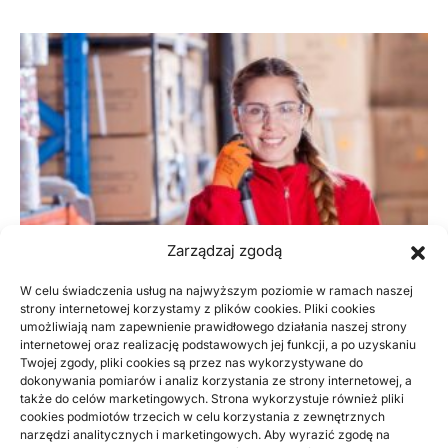
Zarządzaj zgodą
W celu świadczenia usług na najwyższym poziomie w ramach naszej
strony internetowej korzystamy z plików cookies. Pliki cookies
umożliwiają nam zapewnienie prawidłowego działania naszej strony
INNE
internetowej oraz realizację podstawowych jej funkcji, a po uzyskaniu
Twojej zgody, pliki cookies są przez nas wykorzystywane do
Odzież robocza dla pracowników – jak
dokonywania pomiarów i analiz korzystania ze strony internetowej, a
kupić odpowiednią
także do celów marketingowych. Strona wykorzystuje również pliki
cookies podmiotów trzecich w celu korzystania z zewnętrznych
narzędzi analitycznych i marketingowych. Aby wyrazić zgodę na
Obecnie jest dużo zawodów, które wymagają