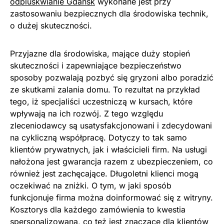
odpluskwianie Gdańsk
wykonane jest przy
zastosowaniu bezpiecznych dla środowiska technik,
o dużej skuteczności.
Przyjazne dla środowiska, mające duży stopień
skuteczności i zapewniające bezpieczeństwo
sposoby pozwalają pozbyć się gryzoni albo poradzić
ze skutkami zalania domu. To rezultat na przykład
tego, iż specjaliści uczestniczą w kursach, które
wpływają na ich rozwój. Z tego względu
zleceniodawcy są usatysfakcjonowani i zdecydowani
na cykliczną współpracę. Dotyczy to tak samo
klientów prywatnych, jak i właścicieli firm. Na usługi
nałożona jest gwarancja razem z ubezpieczeniem, co
również jest zachęcające. Długoletni klienci mogą
oczekiwać na zniżki. O tym, w jaki sposób
funkcjonuje firma można doinformować się z witryny.
Kosztorys dla każdego zamówienia to kwestia
spersonalizowana, co też jest znaczące dla klientów