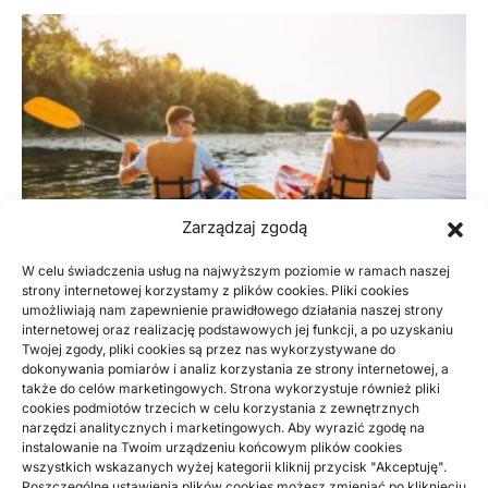
Zarządzaj zgodą
W celu świadczenia usług na najwyższym poziomie w ramach naszej
strony internetowej korzystamy z plików cookies. Pliki cookies
umożliwiają nam zapewnienie prawidłowego działania naszej strony
internetowej oraz realizację podstawowych jej funkcji, a po uzyskaniu
SPORT, AKTYWNE
Twojej zgody, pliki cookies są przez nas wykorzystywane do
dokonywania pomiarów i analiz korzystania ze strony internetowej, a
Jak się można przygotować do
także do celów marketingowych. Strona wykorzystuje również pliki
kajakowego spływu
cookies podmiotów trzecich w celu korzystania z zewnętrznych
narzędzi analitycznych i marketingowych. Aby wyrazić zgodę na
instalowanie na Twoim urządzeniu końcowym plików cookies
Wypoczywać nad wodą da się w bardzo różny sposób. Wiele
wszystkich wskazanych wyżej kategorii kliknij przycisk "Akceptuję".
osób bardzo lubi plażowanie i kąpiele, lecz sporo…
Poszczególne ustawienia plików cookies możesz zmieniać po kliknięciu