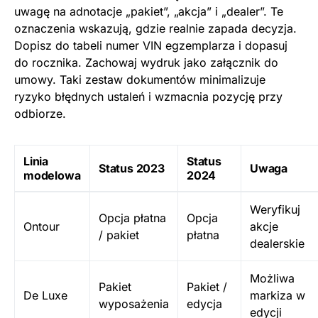
uwagę na adnotacje „pakiet”, „akcja” i „dealer”. Te
oznaczenia wskazują, gdzie realnie zapada decyzja.
Dopisz do tabeli numer VIN egzemplarza i dopasuj
do rocznika. Zachowaj wydruk jako załącznik do
umowy. Taki zestaw dokumentów minimalizuje
ryzyko błędnych ustaleń i wzmacnia pozycję przy
odbiorze.
Linia
Status
Status 2023
Uwaga
modelowa
2024
Weryfikuj
Opcja płatna
Opcja
Ontour
akcje
/ pakiet
płatna
dealerskie
Możliwa
Pakiet
Pakiet /
De Luxe
markiza w
wyposażenia
edycja
edycji