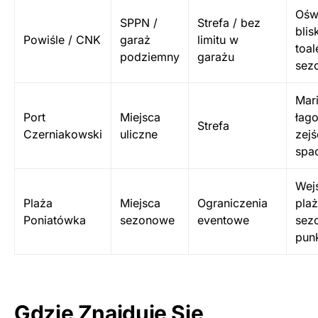
Oświ
SPPN /
Strefa / bez
blis
Powiśle / CNK
garaż
limitu w
toal
podziemny
garażu
sez
Mari
Port
Miejsca
łag
Strefa
Czerniakowski
uliczne
zejś
spa
Wej
Plaża
Miejsca
Ograniczenia
plaż
Poniatówka
sezonowe
eventowe
sez
punk
Gdzie Znajduje Się