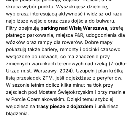
skraca wybór punktu. Wyszukujesz dzielnicę,
wybierasz interesującą aktywność i widzisz od razu
najbliższe wejście oraz czas dojścia do bulwaru.
Filtry obejmują
parking nad Wisłą Warszawa
, strefę
płatnego parkowania, miejsca P&R, udogodnienia dla
wózków oraz rampy dla rowerów. Dobre mapy
pokazują także bariery, remonty i odcinki czasowo
wyłączone po ulewach, co ma znaczenie przy
zmiennych warunkach terenowych nad rzeką (Źródło:
Urząd m.st. Warszawy, 2024). Uzupełnij plan krótką
listą przesiadek ZTM, jeśli dojeżdżasz z peryferiów.
W sezonie letnim dolicz kilka minut na tłok przy
zejściach pod Mostem Świętokrzyskim i przy marinie
w Porcie Czerniakowskim. Dzięki temu szybciej
wejdziesz na
trasy piesze z dojazdem
i unikniesz
błądzenia.