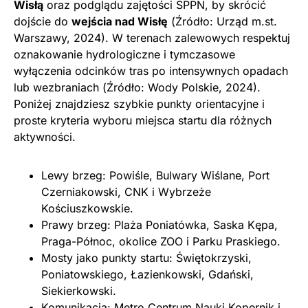
Wisłą
oraz podglądu zajętości SPPN, by skrócić
dojście do
wejścia nad Wisłę
(Źródło: Urząd m.st.
Warszawy, 2024). W terenach zalewowych respektuj
oznakowanie hydrologiczne i tymczasowe
wyłączenia odcinków tras po intensywnych opadach
lub wezbraniach (Źródło: Wody Polskie, 2024).
Poniżej znajdziesz szybkie punkty orientacyjne i
proste kryteria wyboru miejsca startu dla różnych
aktywności.
Lewy brzeg: Powiśle, Bulwary Wiślane, Port
Czerniakowski, CNK i Wybrzeże
Kościuszkowskie.
Prawy brzeg: Plaża Poniatówka, Saska Kępa,
Praga-Północ, okolice ZOO i Parku Praskiego.
Mosty jako punkty startu: Świętokrzyski,
Poniatowskiego, Łazienkowski, Gdański,
Siekierkowski.
Komunikacja: Metro Centrum Nauki Kopernik i