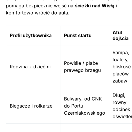
pomaga bezpiecznie wejść na
ścieżki nad Wisłą
i
komfortowo wrócić do auta.
Atut
Profil użytkownika
Punkt startu
dojścia
Rampa,
toalety,
Powiśle / plaże
Rodzina z dziećmi
bliskość
prawego brzegu
placów
zabaw
Długi,
Bulwary, od CNK
równy
Biegacze i rolkarze
do Portu
odcinek 
Czerniakowskiego
oświetle