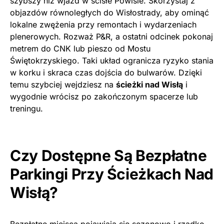
szybszy niż wjazd w ścisłe Powiśle. Skorzystaj z
objazdów równoległych do Wisłostrady, aby ominąć
lokalne zwężenia przy remontach i wydarzeniach
plenerowych. Rozważ P&R, a ostatni odcinek pokonaj
metrem do CNK lub pieszo od Mostu
Świętokrzyskiego. Taki układ ogranicza ryzyko stania
w korku i skraca czas dojścia do bulwarów. Dzięki
temu szybciej wejdziesz na
ścieżki nad Wisłą
i
wygodnie wrócisz po zakończonym spacerze lub
treningu.
Czy Dostępne Są Bezpłatne
Parkingi Przy Ścieżkach Nad
Wisłą?
Bezpłatne miejsca pojawiają się sezonowo i rzadko