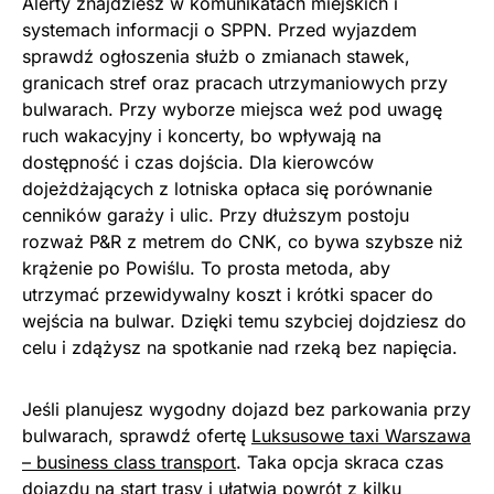
Alerty znajdziesz w komunikatach miejskich i
systemach informacji o SPPN. Przed wyjazdem
sprawdź ogłoszenia służb o zmianach stawek,
granicach stref oraz pracach utrzymaniowych przy
bulwarach. Przy wyborze miejsca weź pod uwagę
ruch wakacyjny i koncerty, bo wpływają na
dostępność i czas dojścia. Dla kierowców
dojeżdżających z lotniska opłaca się porównanie
cenników garaży i ulic. Przy dłuższym postoju
rozważ P&R z metrem do CNK, co bywa szybsze niż
krążenie po Powiślu. To prosta metoda, aby
utrzymać przewidywalny koszt i krótki spacer do
wejścia na bulwar. Dzięki temu szybciej dojdziesz do
celu i zdążysz na spotkanie nad rzeką bez napięcia.
Jeśli planujesz wygodny dojazd bez parkowania przy
bulwarach, sprawdź ofertę
Luksusowe taxi Warszawa
– business class transport
. Taka opcja skraca czas
dojazdu na start trasy i ułatwia powrót z kilku