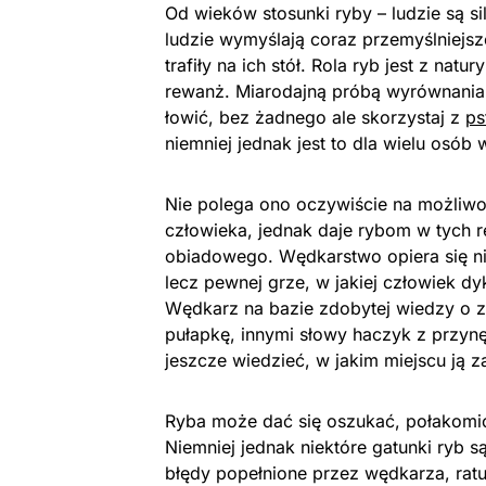
Od wieków stosunki ryby – ludzie są si
ludzie wymyślają coraz przemyślniejs
trafiły na ich stół. Rola ryb jest z na
rewanż. Miarodajną próbą wyrównania 
łowić, bez żadnego ale skorzystaj z
ps
niemniej jednak jest to dla wielu osób 
Nie polega ono oczywiście na możliwoś
człowieka, jednak daje rybom w tych r
obiadowego. Wędkarstwo opiera się ni
lecz pewnej grze, w jakiej człowiek dyk
Wędkarz na bazie zdobytej wiedzy o 
pułapkę, innymi słowy haczyk z przynę
jeszcze wiedzieć, w jakim miejscu ją za
Ryba może dać się oszukać, połakomić
Niemniej jednak niektóre gatunki ryb s
błędy popełnione przez wędkarza, ratu