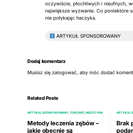
oczywiście, płochliwych i nieufnych, w
największe wyzwanie. Co poniektóre są 
nie połykając haczyka.
ARTYKUŁ SPONSOROWANY
Dodaj komentarz
Musisz się
zalogować
, aby móc dodać koment
Related Posts
ARTYKUŁ SPONSOROWANY
ZDROWIE, MEDYCYNA
ARTYKUŁ 
Metody leczenia zębów –
Brak 
jakie obecnie są
podar