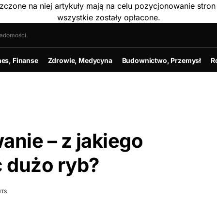
szczone na niej artykuły mają na celu pozycjonowanie str
wszystkie zostały opłacone.
iadomości.
nes, Finanse
Zdrowie, Medycyna
Budownictwo, Przemysł
R
anie – z jakiego
 dużo ryb?
TS