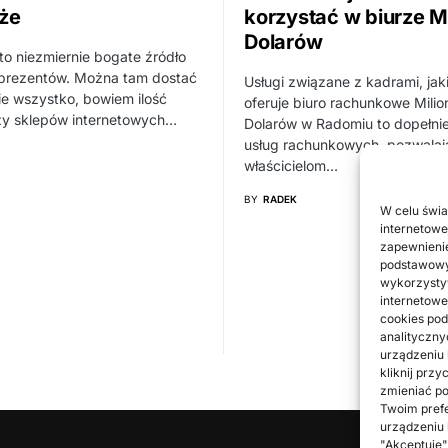
że
korzystać w biurze Mi
Dolarów
 to niezmiernie bogate źródło
prezentów. Można tam dostać
Usługi związane z kadrami, jak
e wszystko, bowiem ilość
oferuje biuro rachunkowe Milio
czy sklepów internetowych…
Dolarów w Radomiu to dopełnie
usług rachunkowych, pozwalaj
właścicielom…
BY
RADEK
W celu świa
internetowe
zapewnienie
podstawowyc
wykorzystyw
internetowe
cookies pod
analityczny
urządzeniu
kliknij prz
zmieniać po
Twoim prefe
urządzeniu 
"Akceptuję