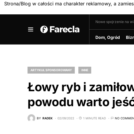
Strona/Blog w całości ma charakter reklamowy, a zamie
Nowe spojrzenie na w
Dom, Ogród
Biz
ARTYKUŁ SPONSOROWANY
INNE
Łowy ryb i zamiłow
powodu warto jeść
BY
RADEK
02/09/2022
1 MINUTE READ
NO COMMEN