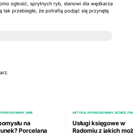
olno ogłosić, sprytnych ryb, stanowi dla wędkarza
tak przebiegłe, że potrafią podjąć się przynętę
arz.
SPONSOROWANY
INNE
ARTYKUŁ SPONSOROWANY
BIZNES, FI
pomysłu na
Usługi księgowe w
unek? Porcelana
Radomiu z jakich mo