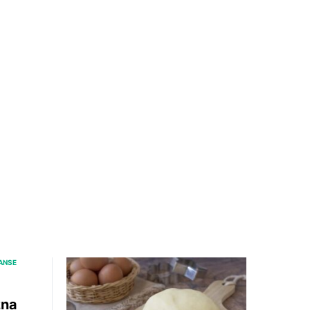
NANSE
żna