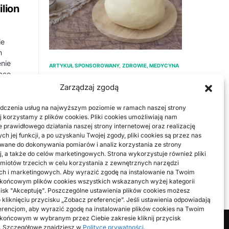
lion
ie
n
nie
ARTYKUŁ SPONSOROWANY
ZDROWIE, MEDYCYNA
ące
DIETA BEZGLUTENOWA:
Zarządzaj zgodą
OTO KILKA PORAD
dczenia usług na najwyższym poziomie w ramach naszej strony
W przypadku celiakii, gdy układ
j korzystamy z plików cookies. Pliki cookies umożliwiają nam
 prawidłowego działania naszej strony internetowej oraz realizację
odpornościowy wchodzi w kontakt z
h jej funkcji, a po uzyskaniu Twojej zgody, pliki cookies są przez nas
gliadyną, jednym z dwóch
ane do dokonywania pomiarów i analiz korzystania ze strony
najważniejszych białek składających
j, a także do celów marketingowych. Strona wykorzystuje również pliki
się…
miotów trzecich w celu korzystania z zewnętrznych narzędzi
ch i marketingowych. Aby wyrazić zgodę na instalowanie na Twoim
BY
RADEK
 końcowym plików cookies wszystkich wskazanych wyżej kategorii
ycisk "Akceptuję". Poszczególne ustawienia plików cookies możesz
 kliknięciu przycisku „Zobacz preferencje”. Jeśli ustawienia odpowiadają
rencjom, aby wyrazić zgodę na instalowanie plików cookies na Twoim
końcowym w wybranym przez Ciebie zakresie kliknij przycisk
". Szczegółowe znajdziesz w
Polityce prywatności
.