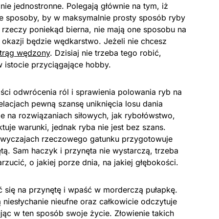
lnie jednostronne. Polegają głównie na tym, iż
ze sposoby, by w maksymalnie prosty sposób ryby
tury rzeczy poniekąd bierna, nie mają one sposobu na
okazji będzie wędkarstwo. Jeżeli nie chcesz
trąg wędzony
. Dzisiaj nie trzeba tego robić,
w istocie przyciągające hobby.
ci odwrócenia ról i sprawienia polowania ryb na
elacjach pewną szansę uniknięcia losu dania
e na rozwiązaniach siłowych, jak rybołówstwo,
tuje warunki, jednak ryba nie jest bez szans.
zwyczajach rzeczowego gatunku przygotowuje
tą. Sam haczyk i przynęta nie wystarczą, trzeba
rzucić, o jakiej porze dnia, na jakiej głębokości.
 się na przynętę i wpaść w morderczą pułapkę.
ą niesłychanie nieufne oraz całkowicie odczytuje
jąc w ten sposób swoje życie. Złowienie takich