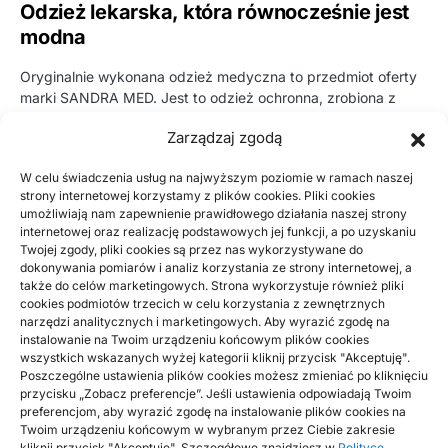
Odzież lekarska, która równocześnie jest
modna
Oryginalnie wykonana odzież medyczna to przedmiot oferty
marki SANDRA MED. Jest to odzież ochronna, zrobiona z
idealnych pod…
Zarządzaj zgodą
BY
RADEK
W celu świadczenia usług na najwyższym poziomie w ramach naszej
strony internetowej korzystamy z plików cookies. Pliki cookies
ARTYKUŁ SPONSOROWANY
DOM, OGRÓD
umożliwiają nam zapewnienie prawidłowego działania naszej strony
Cechy charakterystyczne komfortowych
internetowej oraz realizację podstawowych jej funkcji, a po uzyskaniu
Twojej zgody, pliki cookies są przez nas wykorzystywane do
narożników zaprojektowanych przez
dokonywania pomiarów i analiz korzystania ze strony internetowej, a
ALLMEBLO
także do celów marketingowych. Strona wykorzystuje również pliki
cookies podmiotów trzecich w celu korzystania z zewnętrznych
narzędzi analitycznych i marketingowych. Aby wyrazić zgodę na
Użyteczność kanap narożnych udostępnionych na stronie
instalowanie na Twoim urządzeniu końcowym plików cookies
wytwórcy ALLMEBLO to tuż obok designu ta cecha, na którą
wszystkich wskazanych wyżej kategorii kliknij przycisk "Akceptuję".
kupujący wyjątkowo…
Poszczególne ustawienia plików cookies możesz zmieniać po kliknięciu
przycisku „Zobacz preferencje”. Jeśli ustawienia odpowiadają Twoim
BY
RADEK
preferencjom, aby wyrazić zgodę na instalowanie plików cookies na
Twoim urządzeniu końcowym w wybranym przez Ciebie zakresie
kliknij przycisk "Akceptuję". Szczegółowe znajdziesz w
Polityce