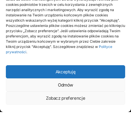
cookies podmiotów trzecich w celu korzystania z zewnętrznych
narzędzi analitycznych i marketingowych. Aby wyrazić zgodę na
Kierowcy kupując zmienne części do własnego samochodu
instalowanie na Twoim urządzeniu końcowym plików cookies
kierują się przeróżnymi wytycznymi. Bardzo ogromną rolę w
wszystkich wskazanych wyżej kategorii kliknij przycisk "Akceptuję".
wyborze, zwłaszcza zewnętrznych,…
Poszczególne ustawienia plików cookies możesz zmieniać po kliknięciu
przycisku „Zobacz preferencje”. Jeśli ustawienia odpowiadają Twoim
BY
RADEK
preferencjom, aby wyrazić zgodę na instalowanie plików cookies na
Twoim urządzeniu końcowym w wybranym przez Ciebie zakresie
kliknij przycisk "Akceptuję". Szczegółowe znajdziesz w
Polityce
prywatności
.
Akceptuję
Odmów
Zobacz preferencje
Farecla to miejsce, gdzie każdy może publikować
swoje przemyślenia. Jeżeli lubisz pisać – dołącz do
nas i komentuj bieżące wydarzenia, pokaż innym
czym się interesujesz, wymieniaj się poglądami.
wizytówka nap