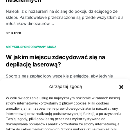
Nalepki z dinozaurami na ścianę do pokoju dziecięcego ze
sklepu Pastelowelove przeznaczone są przede wszystkim dla
miłośników dinozaurów.…
BY
RADEK
ARTYKUŁ SPONSOROWANY
MODA
W jakim miejscu zdecydować się na
depilację laserową?
Sporo z nas zapłaciłoby wszelkie pieniądze, aby jedynie
pozbyć się na trwałe zbędnego owłosienia. Chyba żadna nie
Zarządzaj zgodą
kocha…
W celu świadczenia usług na najwyższym poziomie w ramach naszej
BY
RADEK
strony internetowej korzystamy z plików cookies. Pliki cookies
umożliwiają nam zapewnienie prawidłowego działania naszej strony
ARTYKUŁ SPONSOROWANY
ZDROWIE, MEDYCYNA
internetowej oraz realizację podstawowych jej funkcji, a po uzyskaniu
Twojej zgody, pliki cookies są przez nas wykorzystywane do
Naprawa i prostowanie felg
dokonywania pomiarów i analiz korzystania ze strony internetowej, a
samochodowych – czy lepiej nabyć nowe?
także do celów marketingowych. Strona wykorzystuje również pliki