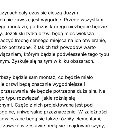
zynach cały czas się cieszą dużym
ich nie zawsze jest wygodne. Przede wszystkim
go montażu, podczas którego niezbędne będzie
y. Jeżeli skrzydła drzwi będą mieć większą
naczyć trochę cennego miejsca na ich otwieranie,
dzo potrzebne. Z takich też powodów warto
wiązaniem, którym będzie podwieszenie tego typu
ym. Zyskuje się na tym w kilku obszarach.
zybszy będzie sam montaż, co będzie miało
kie drzwi będą znacznie wygodniejsze i
 przesuwania nie będzie potrzebna duża siła. Na
o typu rozwiązań, jakie różnią się
znymi. Część z nich projektowana jest pod
gólne, uniwersalne przeznaczenie. W zależności
odwieszane
będą się także różniły elementami,
ie zawsze w zestawie będą się znajdować szyny,