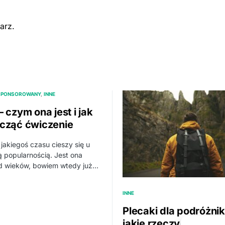
arz.
SPONSOROWANY
INNE
 czym ona jest i jak
cząć ćwiczenie
jakiegoś czasu cieszy się u
 popularnością. Jest ona
d wieków, bowiem wtedy już…
INNE
Plecaki dla podróżnik
jakie rzeczy zwracać