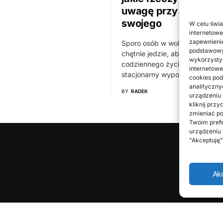
uwagę przy wyborze
swojego
W celu świa
internetowe
zapewnienie
Sporo osób w wolnym czasie g
podstawowyc
chętnie jedzie, aby odpocząć 
wykorzystyw
codziennego życia. Niektóre pr
internetowe
stacjonarny wypoczynek, na…
cookies pod
analityczny
BY
RADEK
urządzeniu
kliknij prz
zmieniać po
Twoim prefe
urządzeniu 
"Akceptuję
Ak