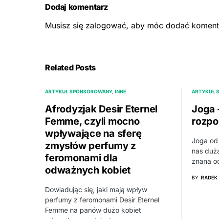
Dodaj komentarz
Musisz się
zalogować
, aby móc dodać koment
Related Posts
ARTYKUŁ SPONSOROWANY
INNE
ARTYKUŁ 
Afrodyzjak Desir Eternel
Joga –
Femme, czyli mocno
rozpo
wpływające na sferę
Joga od 
zmysłów perfumy z
nas dużą
feromonami dla
znana o
odważnych kobiet
BY
RADEK
Dowiadując się, jaki mają wpływ
perfumy z feromonami Desir Eternel
Femme na panów dużo kobiet