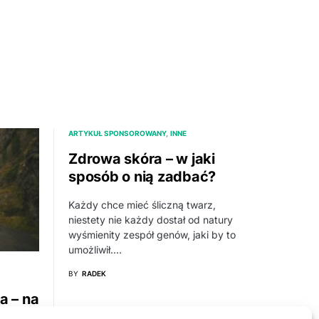
ARTYKUŁ SPONSOROWANY
INNE
Zdrowa skóra – w jaki
sposób o nią zadbać?
Każdy chce mieć śliczną twarz,
niestety nie każdy dostał od natury
wyśmienity zespół genów, jaki by to
umożliwił.…
BY
RADEK
a – na