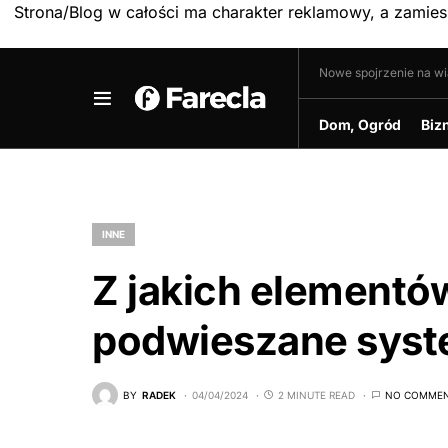
Strona/Blog w całości ma charakter reklamowy, a zamie
Nowe spojrzenie na w
Dom, Ogród
Biz
INNE
Z jakich elementó
podwieszane sys
BY
RADEK
04/04/2024
2 MINUTE READ
NO COMME