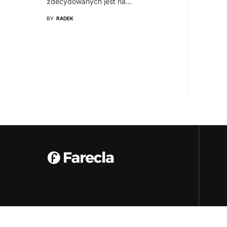
zdecydowanych jest na…
BY
RADEK