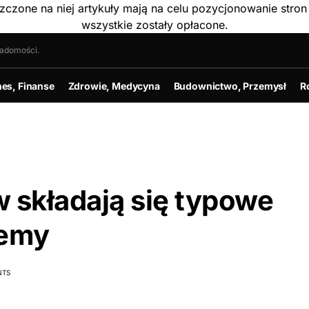
szczone na niej artykuły mają na celu pozycjonowanie str
wszystkie zostały opłacone.
iadomości.
nes, Finanse
Zdrowie, Medycyna
Budownictwo, Przemysł
R
w składają się typowe
temy
NTS