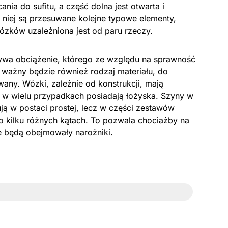
nia do sufitu, a część dolna jest otwarta i
o niej są przesuwane kolejne typowe elementy,
wózków uzależniona jest od paru rzeczy.
rywa obciążenie, którego ze względu na sprawność
z ważny będzie również rodzaj materiału, do
any. Wózki, zależnie od konstrukcji, mają
e w wielu przypadkach posiadają łożyska. Szyny w
ą w postaci prostej, lecz w części zestawów
o kilku różnych kątach. To pozwala chociażby na
e będą obejmowały narożniki.