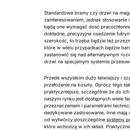
Standardowe bramy czy drzwi na maga
zainteresowaniem, jednak stosowanie 
będą one wymagać dość pracochłonne
dokładne, precyzyjne osadzenie futryn
szerokość, to trzeba będzie też przez
które w wielu przypadkach będzie bar
zastanowić się nad alternatywnym roz
drzwi na specjalnym systemie przesuwn
Przede wszystkim dużo łatwiejszy i s
przełożenie na koszty. Oprócz tego ta
praktyczniejsze, szczególnie że do ich
naszym rynku jest dostępnych wiele teg
przeznaczeniem i parametrami technic
dedykowane zastosowanie, inne mają o
od wytwórcy poszczególne
systemy p
które wchodzą w ich skład. Praktyczn