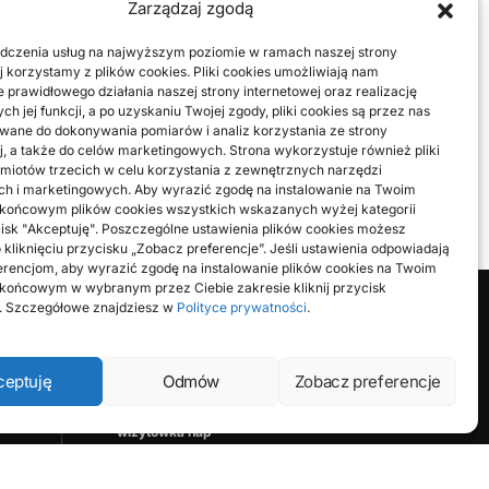
Zarządzaj zgodą
dczenia usług na najwyższym poziomie w ramach naszej strony
j korzystamy z plików cookies. Pliki cookies umożliwiają nam
 prawidłowego działania naszej strony internetowej oraz realizację
dzieś
h jej funkcji, a po uzyskaniu Twojej zgody, pliki cookies są przez nas
od
ane do dokonywania pomiarów i analiz korzystania ze strony
eferują
j, a także do celów marketingowych. Strona wykorzystuje również pliki
miotów trzecich w celu korzystania z zewnętrznych narzędzi
ch i marketingowych. Aby wyrazić zgodę na instalowanie na Twoim
 końcowym plików cookies wszystkich wskazanych wyżej kategorii
ycisk "Akceptuję". Poszczególne ustawienia plików cookies możesz
 kliknięciu przycisku „Zobacz preferencje”. Jeśli ustawienia odpowiadają
rencjom, aby wyrazić zgodę na instalowanie plików cookies na Twoim
końcowym w wybranym przez Ciebie zakresie kliknij przycisk
". Szczegółowe znajdziesz w
Polityce prywatności
.
Farecla to miejsce, gdzie każdy może
publikować swoje przemyślenia. Jeżeli
lubisz pisać – dołącz do nas i komentuj
ceptuję
Odmów
Zobacz preferencje
bieżące wydarzenia, pokaż innym czym się
interesujesz, wymieniaj się poglądami.
wizytówka nap