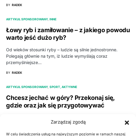
BY
RADEK
ARTYKUŁ SPONSOROWANY
INNE
Łowy ryb i zamiłowanie – z jakiego powodu
warto jeść dużo ryb?
Od wieków stosunki ryby – ludzie są silnie jednostronne.
Polegają głównie na tym, iż ludzie wymyślają coraz
przemyślniejsze…
BY
RADEK
ARTYKUŁ SPONSOROWANY
SPORT, AKTYWNE
Chcesz jechać w góry? Przekonaj się,
gdzie oraz jak się przygotowywać
Jeśli ktoś z nas ma zamiar wybrać się w góry, to ma
Zarządzaj zgodą
obowiązek tą sprawę całkowicie przemyśleć. Na…
W celu świadczenia usług na najwyższym poziomie w ramach naszej
BY
RADEK