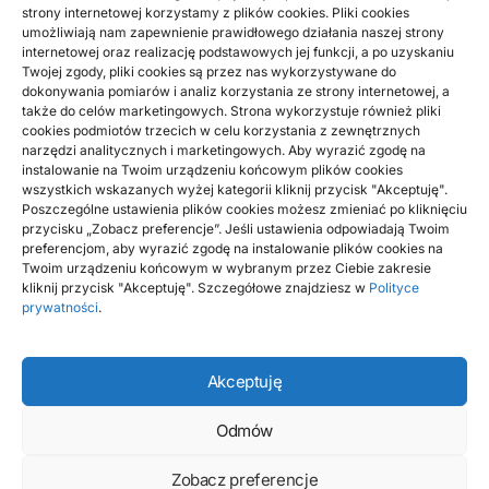
strony internetowej korzystamy z plików cookies. Pliki cookies
umożliwiają nam zapewnienie prawidłowego działania naszej strony
ARTYKUŁ SPONSOROWANY
MODA
internetowej oraz realizację podstawowych jej funkcji, a po uzyskaniu
Twojej zgody, pliki cookies są przez nas wykorzystywane do
Podział kosmetyków oraz witamin dla ciała
dokonywania pomiarów i analiz korzystania ze strony internetowej, a
i organizmu
także do celów marketingowych. Strona wykorzystuje również pliki
cookies podmiotów trzecich w celu korzystania z zewnętrznych
narzędzi analitycznych i marketingowych. Aby wyrazić zgodę na
Podział kosmetyków na pewno będzie nadzwyczaj
instalowanie na Twoim urządzeniu końcowym plików cookies
prawidłowo dostosowany do konkretnej grupy użytkowników.
wszystkich wskazanych wyżej kategorii kliknij przycisk "Akceptuję".
Tutaj na pewno pierwotny podział dotyczy…
Poszczególne ustawienia plików cookies możesz zmieniać po kliknięciu
przycisku „Zobacz preferencje”. Jeśli ustawienia odpowiadają Twoim
BY
RADEK
preferencjom, aby wyrazić zgodę na instalowanie plików cookies na
Twoim urządzeniu końcowym w wybranym przez Ciebie zakresie
kliknij przycisk "Akceptuję". Szczegółowe znajdziesz w
Polityce
prywatności
.
Akceptuję
Odmów
Zobacz preferencje