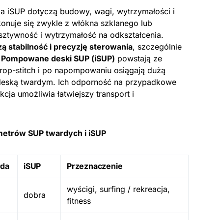
a iSUP dotyczą budowy, wagi, wytrzymałości i
nuje się zwykle z włókna szklanego lub
ztywność i wytrzymałość na odkształcenia.
zą stabilność i precyzję sterowania
, szczególnie
.
Pompowane deski SUP (iSUP)
powstają ze
op-stitch i po napompowaniu osiągają dużą
 deską twardym. Ich odporność na przypadkowe
cja umożliwia łatwiejszy transport i
etrów SUP twardych i iSUP
rda
iSUP
Przeznaczenie
wyścigi, surfing / rekreacja,
dobra
fitness