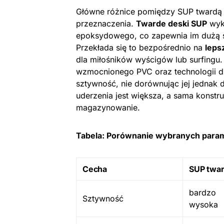
Główne różnice pomiędzy SUP twardą 
przeznaczenia.
Twarde deski SUP
wyko
epoksydowego, co zapewnia im dużą s
Przekłada się to bezpośrednio na
leps
dla miłośników wyścigów lub surfingu
wzmocnionego PVC oraz technologii dr
sztywność, nie dorównując jej jednak
uderzenia jest większa, a sama konstruk
magazynowanie.
Tabela: Porównanie wybranych param
Cecha
SUP twa
bardzo
Sztywność
wysoka