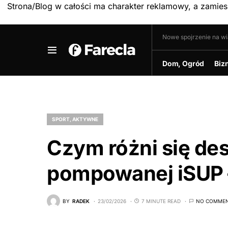
Strona/Blog w całości ma charakter reklamowy, a zamie
Nowe spojrzenie na w
Dom, Ogród
Biz
SPORT, AKTYWNE
Czym różni się de
pompowanej iSUP – 
BY
RADEK
23/02/2026
7 MINUTE READ
NO COMME