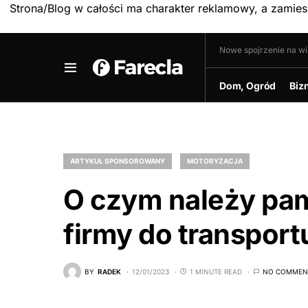
Strona/Blog w całości ma charakter reklamowy, a zamie
Nowe spojrzenie na w
Dom, Ogród
Biz
ARTYKUŁ SPONSOROWANY
MOTORYZACJA
O czym należy pa
firmy do transport
BY
RADEK
12/01/2023
1 MINUTE READ
NO COMMEN