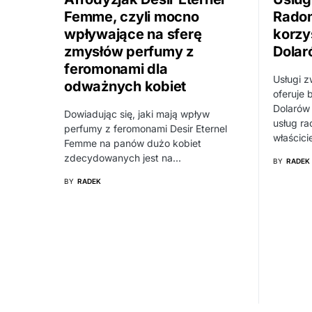
Femme, czyli mocno
Radom
wpływające na sferę
korzy
zmysłów perfumy z
Dolar
feromonami dla
Usługi z
odważnych kobiet
oferuje 
Dolarów
Dowiadując się, jaki mają wpływ
usług r
perfumy z feromonami Desir Eternel
właścic
Femme na panów dużo kobiet
zdecydowanych jest na…
BY
RADEK
BY
RADEK