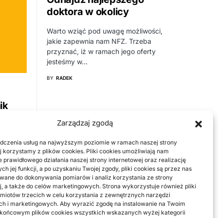
doktora w okolicy
Warto wziąć pod uwagę możliwości,
jakie zapewnia nam NFZ. Trzeba
przyznać, iż w ramach jego oferty
jesteśmy w…
BY
RADEK
ik
?
Zarządzaj zgodą
 bez
dczenia usług na najwyższym poziomie w ramach naszej strony
j korzystamy z plików cookies. Pliki cookies umożliwiają nam
 prawidłowego działania naszej strony internetowej oraz realizację
a w
h jej funkcji, a po uzyskaniu Twojej zgody, pliki cookies są przez nas
yskujesz
ane do dokonywania pomiarów i analiz korzystania ze strony
ik
j, a także do celów marketingowych. Strona wykorzystuje również pliki
miotów trzecich w celu korzystania z zewnętrznych narzędzi
ch i marketingowych. Aby wyrazić zgodę na instalowanie na Twoim
 końcowym plików cookies wszystkich wskazanych wyżej kategorii