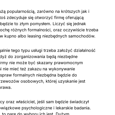
użą popularnością, zarówno na krótszych jak i
ktoś zdecyduje się otworzyć firmę oferującą
e będzie to złym pomysłem. Liczyć się jednak
trochę różnych formalności, oraz oczywiście trzeba
 w kupno albo leasing niezbędnych samochodów.
lnie tego typu usługi trzeba założyć działalność
gdyż do zorganizowania będą niezbędne
ie firmy nie może być skazany prawomocnym
i nie mieć też zakazu na wykonywanie
ch spraw formalnych niezbędna będzie do
przewozów osobowych, której uzyskanie jest
prawa.
y oraz właściciel, jeśli sam będzie świadczył
owiązkowe psychologiczne i lekarskie badania.
, to parę do wyboru ich jest. Dużym