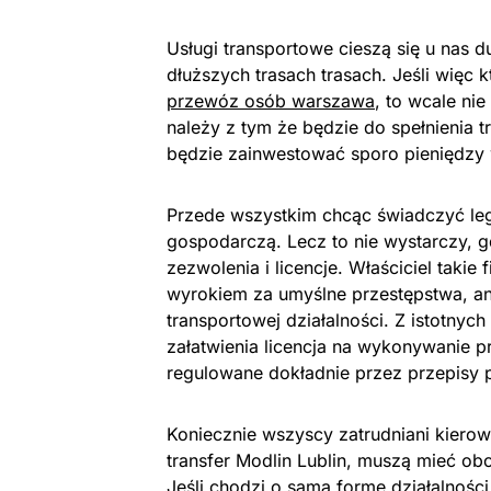
Usługi transportowe cieszą się u nas d
dłuższych trasach trasach. Jeśli więc 
przewóz osób warszawa
, to wcale ni
należy z tym że będzie do spełnienia 
będzie zainwestować sporo pieniędzy
Przede wszystkim chcąc świadczyć lega
gospodarczą. Lecz to nie wystarczy, 
zezwolenia i licencje. Właściciel tak
wyrokiem za umyślne przestępstwa, an
transportowej działalności. Z istotny
załatwienia licencja na wykonywanie 
regulowane dokładnie przez przepisy 
Koniecznie wszyscy zatrudniani kierowc
transfer Modlin Lublin, muszą mieć ob
Jeśli chodzi o samą formę działalności