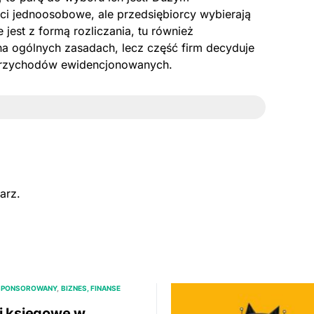
ści jednoosobowe, ale przedsiębiorcy wybierają
e jest z formą rozliczania, tu również
na ogólnych zasadach, lecz część firm decyduje
d przychodów ewidencjonowanych.
arz.
SPONSOROWANY
BIZNES, FINANSE
i księgowe w