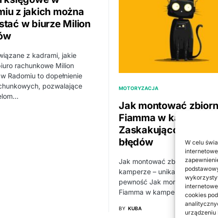
iu z jakich można
stać w biurze Milion
ów
wiązane z kadrami, jakie
biuro rachunkowe Milion
 w Radomiu to dopełnienie
achunkowych, pozwalające
MOTORYZACJA
ielom…
Jak montować zbiorn
Fiamma w kamperze
Zaskakująco proste i
błędów
W celu świa
internetowe
zapewnienie
Jak montować zbiornik Fiamm
podstawowyc
kamperze – unikasz błędów, z
wykorzystyw
pewność Jak montować zbiorn
internetowe
Fiamma w kamperze? Ten…
cookies pod
analityczny
BY
KUBA
urządzeniu