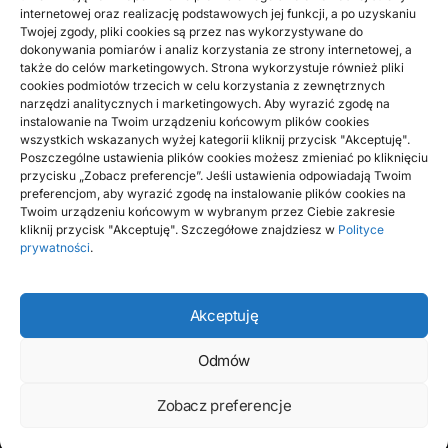
BIZNES, FINANSE
internetowej oraz realizację podstawowych jej funkcji, a po uzyskaniu
Twojej zgody, pliki cookies są przez nas wykorzystywane do
Doradca kredytowy Żagań: prawda o
dokonywania pomiarów i analiz korzystania ze strony internetowej, a
ofertach, które zmieniają zasady gry
także do celów marketingowych. Strona wykorzystuje również pliki
cookies podmiotów trzecich w celu korzystania z zewnętrznych
narzędzi analitycznych i marketingowych. Aby wyrazić zgodę na
Doradca kredytowy Żagań – jak kompetencje przekładają się
instalowanie na Twoim urządzeniu końcowym plików cookies
na Twój zysk? Doradca kredytowy Żagań coraz częściej
wszystkich wskazanych wyżej kategorii kliknij przycisk "Akceptuję".
pojawia się…
Poszczególne ustawienia plików cookies możesz zmieniać po kliknięciu
przycisku „Zobacz preferencje”. Jeśli ustawienia odpowiadają Twoim
BY
AGATA
preferencjom, aby wyrazić zgodę na instalowanie plików cookies na
Twoim urządzeniu końcowym w wybranym przez Ciebie zakresie
kliknij przycisk "Akceptuję". Szczegółowe znajdziesz w
Polityce
prywatności
.
Akceptuję
Odmów
Zobacz preferencje
Farecla to miejsce, gdzie każdy może publikować